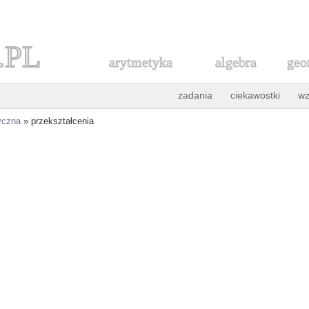
.PL
arytmetyka
algebra
geo
zadania
ciekawostki
wz
yczna
» przekształcenia