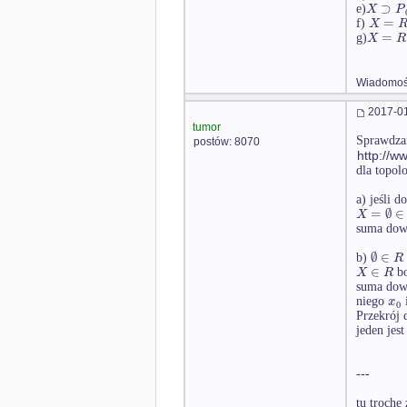
⊃
X
P
e)
=
X
f)
=
X
R
g)
Wiadomość
2017-01
tumor
Sprawdzam
postów: 8070
http://w
dla topolo
a) jeśli 
=
∅
∈
X
suma dowo
∅
∈
R
b)
∈
X
R
b
suma dowo
x
niego
i
0
Przekrój 
jeden jest
---
tu trochę