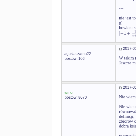
---
nie jest t
g)
bowiem s
[
−
1
+
n
2017-01
agusiaczarna22
W takim ra
postów: 106
Jeszcze m
2017-01
tumor
Nie wiem 
postów: 8070
Nie wiem,
równoważn
definicji
zbiorów o
dobra ksi
w sprawi