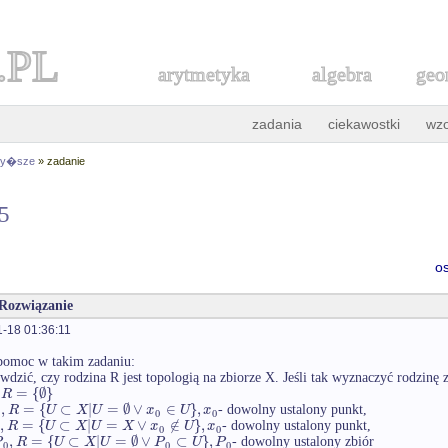
.PL
arytmetyka
algebra
geo
zadania
ciekawostki
wz
 wy�sze
» zadanie
75
o
 Rozwiązanie
-18 01:36:11
pomoc w takim zadaniu:
dzić, czy rodzina R jest topologią na zbiorze X. Jeśli tak wyznaczyć rodzinę
=
{
∅
}
R
,
=
{
⊂
|
=
∅
∨
∈
}
,
R
U
X
U
x
U
x
- dowolny ustalony punkt,
0
0
0
,
=
{
⊂
|
=
∨
∉
}
,
R
U
X
U
X
x
U
x
- dowolny ustalony punkt,
0
0
,
=
{
⊂
|
=
∅
∨
⊂
}
,
P
R
U
X
U
P
U
P
- dowolny ustalony zbiór
0
0
0