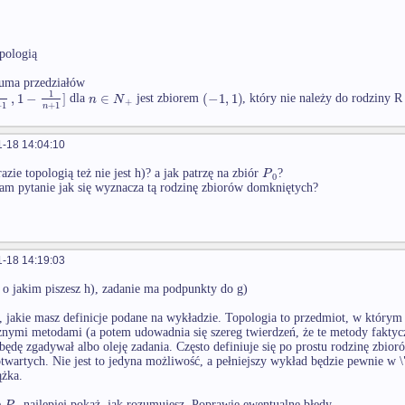
opologią
uma przedziałów
1
1
,
1
−
]
∈
(
−
1
,
1
)
n
N
dla
jest zbiorem
, który nie należy do rodziny R
+
+
1
+
1
n
-18 14:04:10
P
zie topologią też nie jest h)? a jak patrzę na zbiór
?
0
am pytanie jak się wyznacza tą rodzinę zbiorów domkniętych?
-18 14:19:03
o jakim piszesz h), zadanie ma podpunkty do g)
 jakie masz definicje podane na wykładzie. Topologia to przedmiot, w któr
ymi metodami (a potem udowadnia się szereg twierdzeń, że te metody faktycz
, będę zgadywał albo oleję zadania. Często definiuje się po prostu rodzinę zbi
twartych. Nie jest to jedyna możliwość, a pełniejszy wykład będzie pewnie w \
ążka.
P
e
najlepiej pokaż, jak rozumujesz. Poprawię ewentualne błędy.