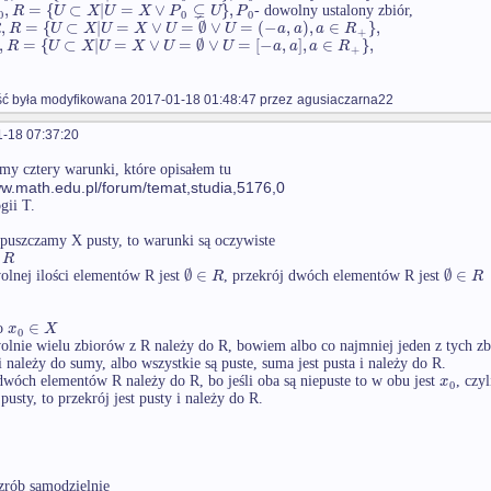
⊊
,
=
{
⊂
|
=
∨
}
,
R
U
X
U
X
P
U
P
- dowolny ustalony zbiór,
0
0
0
,
=
{
⊂
|
=
∨
=
∅
∨
=
(
−
,
)
,
∈
}
,
R
R
U
X
U
X
U
U
a
a
a
R
+
,
=
{
⊂
|
=
∨
=
∅
∨
=
[
−
,
]
,
∈
}
,
R
U
X
U
X
U
U
a
a
a
R
+
 była modyfikowana 2017-01-18 01:48:47 przez
agusiaczarna22
-18 07:37:20
y cztery warunki, które opisałem tu
ww.math.edu.pl/forum/temat,studia,5176,0
gii T.
dopuszczamy X pusty, to warunki są oczywiste
R
∅
∈
∅
∈
R
R
lnej ilości elementów R jest
, przekrój dwóch elementów R jest
∈
x
X
o
0
lnie wielu zbiorów z R należy do R, bowiem albo co najmniej jeden z tych zbi
 należy do sumy, albo wszystkie są puste, suma jest pusta i należy do R.
x
dwóch elementów R należy do R, bo jeśli oba są niepuste to w obu jest
, czyl
0
 pusty, to przekrój jest pusty i należy do R.
 zrób samodzielnie