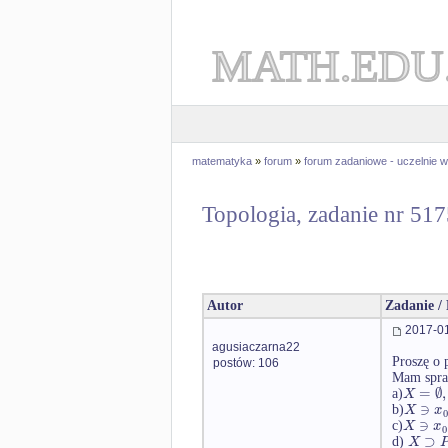
MATH.EDU
matematyka
»
forum
»
forum zadaniowe - uczelnie
Topologia, zadanie nr 51
Autor
Zadanie /
2017-01
agusiaczarna22
Proszę o 
postów: 106
Mam spraw
=
∅
,
X
a)
∋
X
x
b)
∋
X
x
c)
0
⊃
X
d)