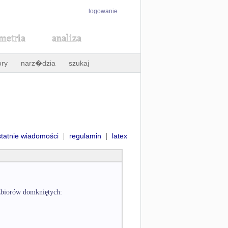
logowanie
metria
analiza
ory
narz�dzia
szukaj
|
|
statnie wiadomości
regulamin
latex
 zbiorów domkniętych: