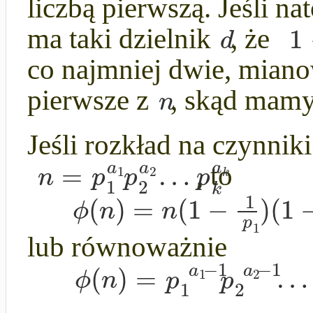
liczbą pierwszą. Jeśli na
1
d
ma taki dzielnik
, że
co najmniej dwie, mian
n
pierwsze z
, skąd mam
Jeśli rozkład na czynnik
=
…
a
a
a
n
p
p
p
1
2
, to
k
1
2
k
1
(
)
=
(
1
−
)
(
1
ϕ
n
n
p
1
lub równoważnie
−
1
−
1
(
)
=
…
a
a
ϕ
n
p
p
1
2
1
2