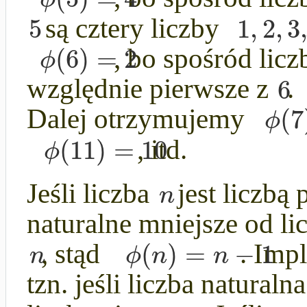
5
1
,
2
,
3
są cztery liczby
(
6
)
=
2
ϕ
, bo spośród lic
6
względnie pierwsze z
.
(
7
ϕ
Dalej otrzymujemy
(
11
)
=
10
ϕ
, itd.
n
Jeśli liczba
jest liczbą 
naturalne mniejsze od l
(
)
=
−
1
n
ϕ
n
n
, stąd
. Impl
tzn. jeśli liczba naturaln