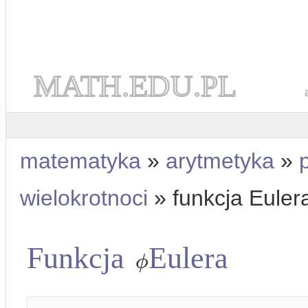
MATH.EDU.PL
matematyka
»
arytmetyka
»
wielokrotnoci
» funkcja Euler
Funkcja
Eulera
ϕ