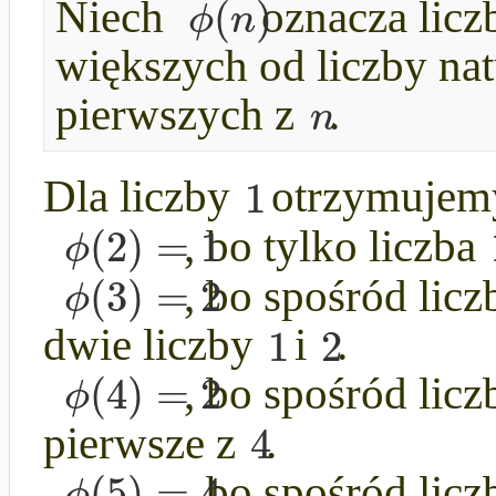
(
)
ϕ
n
Niech
oznacza liczb
większych od liczby na
n
pierwszych z
.
1
Dla liczby
otrzymuje
(
2
)
=
1
ϕ
, bo tylko liczba
(
3
)
=
2
ϕ
, bo spośród lic
1
2
dwie liczby
i
.
(
4
)
=
2
ϕ
, bo spośród lic
4
pierwsze z
.
(
5
)
=
4
ϕ
, bo spośród lic