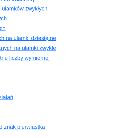
 ułamków zwykłych
ych
ych
 na ułamki dziesiętne
nych na ułamki zwykłe
ętne liczby wymiernej
iałań
d znak pierwiastka