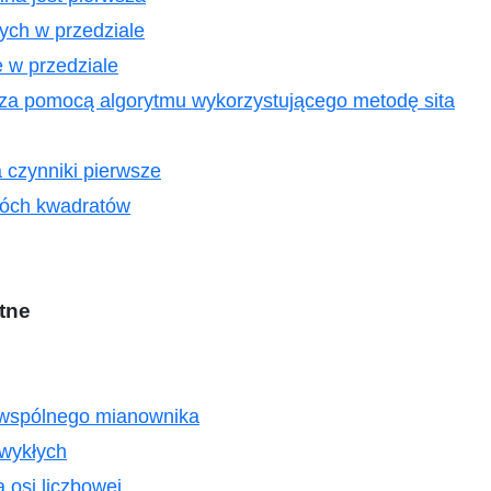
zych w przedziale
 w przedziale
 za pomocą algorytmu wykorzystującego metodę sita
a czynniki pierwsze
wóch kwadratów
ętne
 wspólnego mianownika
wykłych
 osi liczbowej