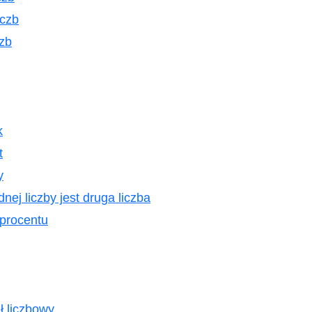
iczb
czb
k
t
y
nej liczby jest druga liczba
 procentu
ł liczbowy