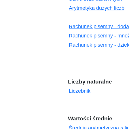
Arytmetyka dużych liczb
Rachunek pisemny - dodaw
Rachunek pisemny - mnoże
Rachunek pisemny - dziele
Liczby naturalne
Liczebniki
Wartości średnie
Średnia arytmetyczna
n
li