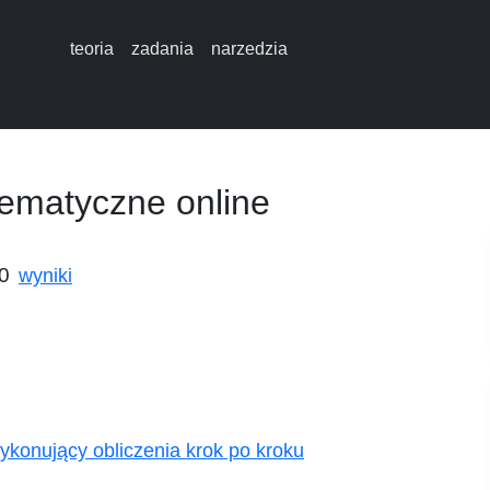
teoria
zadania
narzedzia
ematyczne online
00
wyniki
ykonujący obliczenia krok po kroku