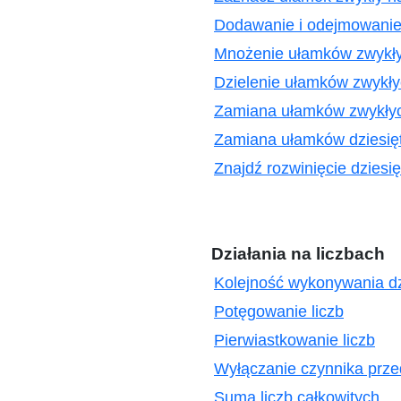
Dodawanie i odejmowanie
Mnożenie ułamków zwykł
Dzielenie ułamków zwykł
Zamiana ułamków zwykłych
Zamiana ułamków dziesięt
Znajdź rozwinięcie dziesi
Działania na liczbach
Kolejność wykonywania dz
Potęgowanie liczb
Pierwiastkowanie liczb
Wyłączanie czynnika prze
Suma liczb całkowitych