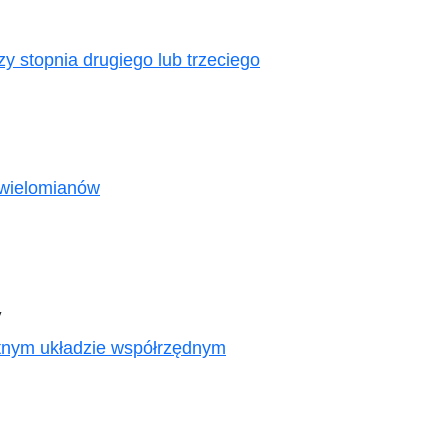
y stopnia drugiego lub trzeciego
wielomianów
y
tnym układzie współrzędnym