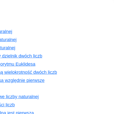
uralnej
aturalnej
turalnej
 dzielnik dwóch liczb
orytmu Euklidesa
ą wielokrotność dwóch liczb
są względnie pierwsze
e liczby naturalnej
i liczb
lna jest pierwsza