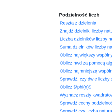
Podzielność liczb
Reszta z dzielenia
Znajdź dzielniki liczby nat
Liczba dzielników liczby n
Suma dzielników liczby na
Oblicz największy wspólny
Oblicz nwd za pomocą alg
Oblicz najmniejszą wspóln
Sprawdź, czy dwie liczby 
Oblicz $\phi(n)$
Wyznacz reszty kwadratow
Sprawdź cechy podzielnośc
Sprawdź czy liczba natura