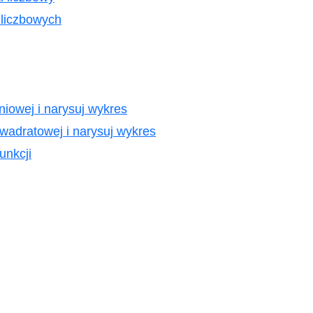
 liczbowych
iniowej i narysuj wykres
kwadratowej i narysuj wykres
unkcji