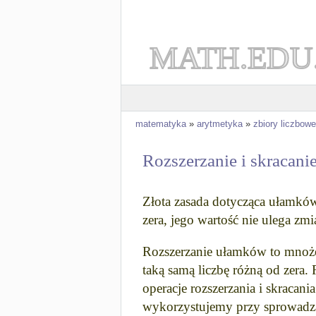
MATH.EDU
matematyka
»
arytmetyka
»
zbiory liczbowe
Rozszerzanie i skracan
Złota zasada dotycząca ułamków
zera, jego wartość nie ulega zm
Rozszerzanie ułamków to mnożen
taką samą liczbę różną od zera.
operacje rozszerzania i skraca
wykorzystujemy przy sprowadza