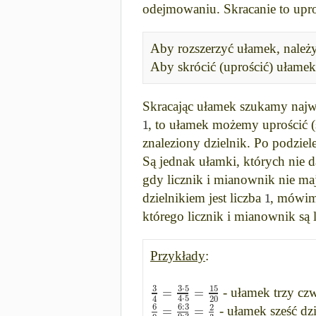
odejmowaniu. Skracanie to upro
Aby rozszerzyć ułamek, należy
Aby skrócić (uprościć) ułamek,
Skracając ułamek szukamy najwię
1
, to ułamek możemy uprościć (s
znaleziony dzielnik. Po podzi
Są jednak ułamki, których nie d
gdy licznik i mianownik nie m
1
dzielnikiem jest liczba
, mówim
którego licznik i mianownik są
Przykłady
:
3
3
⋅
5
15
=
=
- ułamek trzy czwa
20
4
4
⋅
5
6
:
3
6
2
=
=
- ułamek sześć dzi