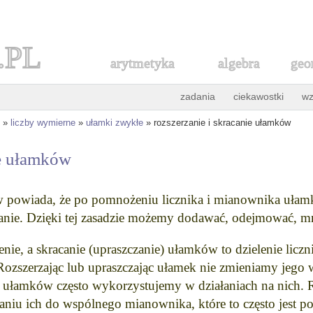
.PL
arytmetyka
algebra
geo
zadania
ciekawostki
wz
»
liczby wymierne
»
ułamki zwykłe
» rozszerzanie i skracanie ułamków
ie ułamków
 powiada, że po pomnożeniu licznika i mianownika ułamka
ianie. Dzięki tej zasadzie możemy dodawać, odejmować, mn
ie, a skracanie (upraszczanie) ułamków to dzielenie licz
 Rozszerzając lub upraszczając ułamek nie zmieniamy jego w
nia ułamków często wykorzystujemy w działaniach na nich.
niu ich do wspólnego mianownika, które to często jest 