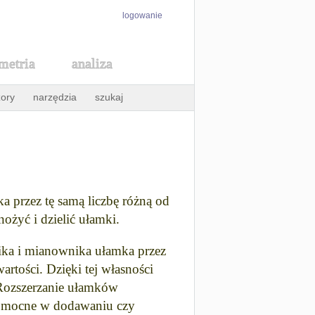
logowanie
metria
analiza
ory
narzędzia
szukaj
 przez tę samą liczbę różną od
ożyć i dzielić ułamki.
nika i mianownika ułamka przez
artości. Dzięki tej własności
 Rozszerzanie ułamków
pomocne w dodawaniu czy