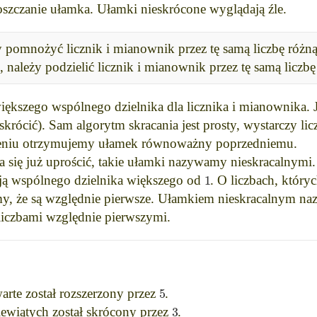
szczanie ułamka. Ułamki nieskrócone wyglądają źle.
 pomnożyć licznik i mianownik przez tę samą liczbę różną
 należy podzielić licznik i mianownik przez tę samą liczbę
kszego wspólnego dzielnika dla licznika i mianownika. Jeś
krócić). Sam algorytm skracania jest prosty, wystarczy lic
eleniu otrzymujemy ułamek równoważny poprzedniemu.
a się już uprościć, takie ułamki nazywamy nieskracalnymi.
1
ają wspólnego dzielnika większego od
. O liczbach, któr
y, że są względnie pierwsze. Ułamkiem nieskracalnym na
 liczbami względnie pierwszymi.
5
rte został rozszerzony przez
.
3
ewiątych został skrócony przez
.