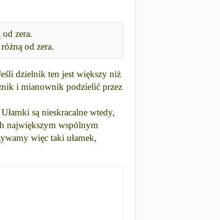
 od zera.
 różną od zera.
li dzielnik ten jest większy niż
znik i mianownik podzielić przez
 Ułamki są nieskracalne wtedy,
ych największym wspólnym
zywamy więc taki ułamek,