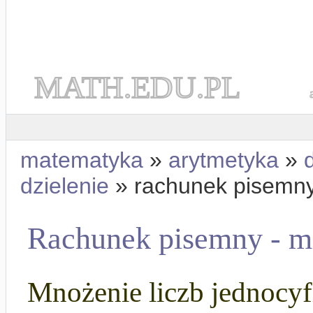
MATH.EDU.PL
matematyka
»
arytmetyka
»
dzielenie
» rachunek pisemn
Rachunek pisemny - m
Mnożenie liczb jednocyf