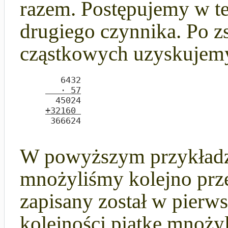
razem. Postępujemy w te
drugiego czynnika. Po
cząstkowych uzyskujem
        6432

   · 57
       45024

+32160 
      366624

W powyższym przykładz
mnożyliśmy kolejno prze
zapisany został w pierw
kolejności piątkę mnożyl