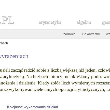
.PL
arytmetyka
algebra
geo
zadania
ciekawostki
wz
czbach
 wyrażeniach
sieli zacząć radzić sobie z liczbą większą niż jeden, czło
 z arytmetyką. Na liczbach intuicyjnie określamy podstawo
ożenie i dzielenie. Kiedy zbiór liczb wymiernych rozszer
rze wykonywać wiele innych operacji arytmetycznych, ta
Kolejność wykonywania działań