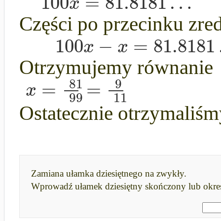
100
=
81.8181
…
x
Części po przecinku zre
100
−
=
81.8181
x
x
Otrzymujemy równanie
81
9
=
=
x
99
11
Ostatecznie otrzymaliśm
Zamiana ułamka dziesiętnego na zwykły.
Wprowadź ułamek dziesiętny skończony lub okre