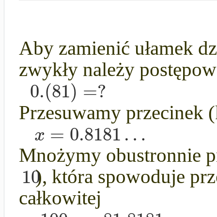
Aby zamienić ułamek dz
zwykły należy postępow
0.
(
81
)
=
?
Przesuwamy przecinek (
=
0.8181
…
x
Mnożymy obustronnie prz
10
), która spowoduje prz
całkowitej