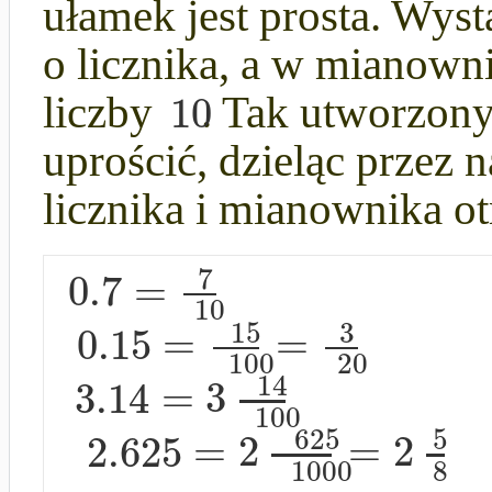
ułamek jest prosta. Wys
o licznika, a w mianown
10
liczby
. Tak utworzon
uprościć, dzieląc przez 
licznika i mianownika 
7
0.7
=
10
15
3
0.15
=
=
100
20
14
3.14
=
3
100
625
5
2.625
=
2
=
2
1000
8