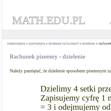
MATH.EDU.PL
matematyka
»
arytmetyka
»
działania na liczbach
»
dzielenie
» rachune
Rachunek pisemny - dzielenie
Należy pamiętać, że dzielenie sposobem pisemnym z
Dzielimy 4 setki prz
Zapisujemy cyfrę 1 
= 3 i odejmujemy od 