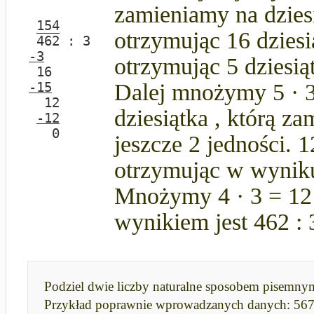
zamieniamy na dziesi
 154

otrzymując 16 dziesi
462
-3
otrzymując 5 dziesią
-15
Dalej mnożymy 5 · 3
  12

dziesiątka , którą z
-12
jeszcze 2 jedności. 1
otrzymując w wyniku
Mnożymy 4 · 3 = 12
wynikiem jest 462 : 
Podziel dwie liczby naturalne sposobem pisemny
Przykład poprawnie wprowadzanych danych: 56