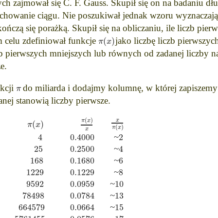
h zajmował się C. F. Gauss. Skupił się on na badaniu długi
chowanie ciągu. Nie poszukiwał jednak wzoru wyznaczając
ończą się porażką. Skupił się na obliczaniu, ile liczb pie
(
)
π
x
m celu zdefiniował funkcje
jako liczbę liczb pierwszyc
iczb pierwszych mniejszych lub równych od zadanej liczby n
e.
π
nkcji
do miliarda i dodajmy kolumnę, w której zapiszemy 
nej stanowią liczby pierwsze.
(
)
x
π
x
(
)
π
x
(
)
π
x
x
4
0.4000
2
~
25
0.2500
4
~
168
0.1680
6
~
1229
0.1229
8
~
9592
0.0959
10
~
78498
0.0784
13
~
664579
0.0664
15
~