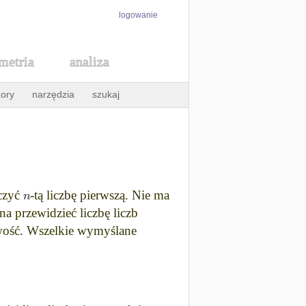
logowanie
metria
analiza
ory
narzędzia
szukaj
n
aczyć
-tą liczbę pierwszą. Nie ma
 przewidzieć liczbę liczb
owość. Wszelkie wymyślane