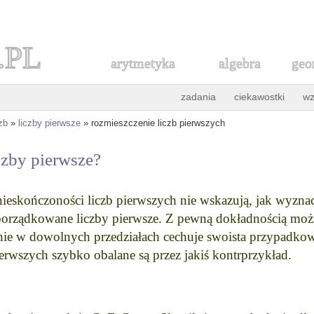
.PL
arytmetyka
algebra
geo
zadania
ciekawostki
wz
zb
»
liczby pierwsze
» rozmieszczenie liczb pierwszych
czby pierwsze?
ieskończoności liczb pierwszych nie wskazują, jak wyzn
orządkowane liczby pierwsze. Z pewną dokładnością można
zenie w dowolnych przedziałach cechuje swoista przypadk
erwszych szybko obalane są przez jakiś kontrprzykład.