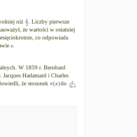
x
wolniej niż
. Liczby pierwsze
2
auważył, że wartości w ostatniej
esięciokrotnie, co odpowiada
e
tawie
.
ralnych. W 1859 r. Bernhard
r. Jacques Hadamard i Charles
(
)
x
π
x
dowiedli, że stosunek
do
ln
x