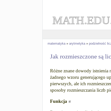
MATH.EDU
matematyka
»
arytmetyka
»
podzielność lic
Jak rozmieszczone są li
Różne znane dowody istnienia n
żadnego wzoru generującego up
pierwszych, ale ich rozmieszc
sposoby rozmieszczania liczb pi
π
Funkcja