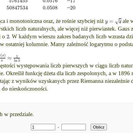
5761455
0.0576
17
~
50847534
0.0508
20
~
=
√
y
x
ąca i monotoniczna oraz, że rośnie szybciej niż
, ale 
tkich liczb naturalnych, ale więcej niż pierwiastek. Gaus z
2
j o
. W każdym wierszu zakres badanych liczb wzrasta dzi
 w ostatniej kolumnie. Mamy zależność logarytmu o pods
(
)
π
x
1
≈
.
ln
x
x
zęstości występowania liczb pierwszych w ciągu liczb natu
 Określił funkcję dżeta dla liczb zespolonych, a w 1896 
ystając z wyników uzyskanych przez Riemanna niezależnie 
 do nieskończoności.
h w przedziale.
-