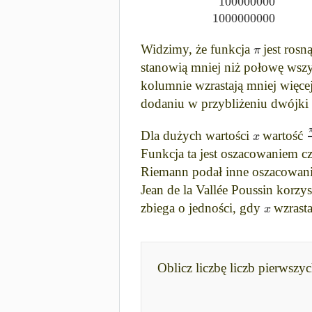
100000000
1000000000
π
Widzimy, że funkcja
jest rosn
stanowią mniej niż połowę wszys
kolumnie wzrastają mniej więce
dodaniu w przybliżeniu dwójki
x
Dla dużych wartości
wartość
Funkcja ta jest oszacowaniem c
Riemann podał inne oszacowanie.
Jean de la Vallée Poussin korz
x
zbiega o jedności, gdy
wzrasta
Oblicz liczbę liczb pierwszyc