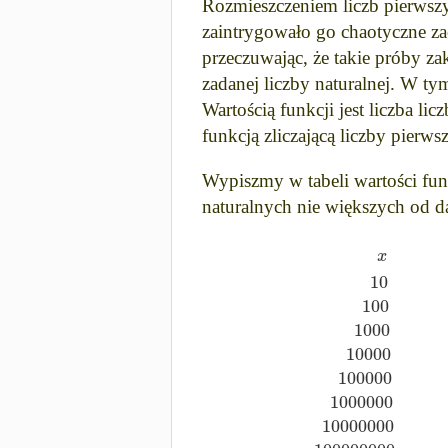
Rozmieszczeniem liczb pierwszyc
zaintrygowało go chaotyczne za
przeczuwając, że takie próby zak
zadanej liczby naturalnej. W ty
Wartością funkcji jest liczba l
funkcją zliczającą liczby pierwsz
Wypiszmy w tabeli wartości fu
naturalnych nie większych od da
x
10
100
1000
10000
100000
1000000
10000000