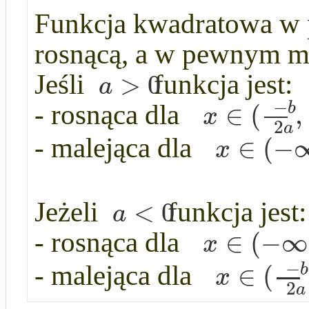
Funkcja kwadratowa w p
rosnącą, a w pewnym ma
>
0
a
Jeśli
funkcja jest:
−
∈
(
,
b
x
- rosnąca dla
2
a
∈
(
−
x
- malejąca dla
<
0
a
Jeżeli
funkcja jest:
∈
(
−
∞
x
- rosnąca dla
−
∈
(
b
x
- malejąca dla
2
a