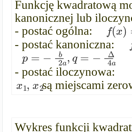
Funkcję kwadratową moż
kanonicznej lub iloczyn
(
)
f
x
- postać ogólna:
- postać kanoniczna:
Δ
=
−
,
=
−
b
p
q
2
4
a
a
- postać iloczynowa:
,
x
x
są miejscami zero
1
2
Wykres funkcji kwadra