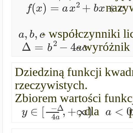
2
(
)
=
+
+
f
x
a
x
b
x
c
nazy
,
,
a
b
c
- współczynniki li
2
Δ
=
−
4
b
a
c
- wyróżnik 
Dziedziną funkcji kwadra
rzeczywistych.
Zbiorem wartości funkc
−
Δ
∈
[
,
+
∞
)
<
0
y
a
, dla
p
4
a