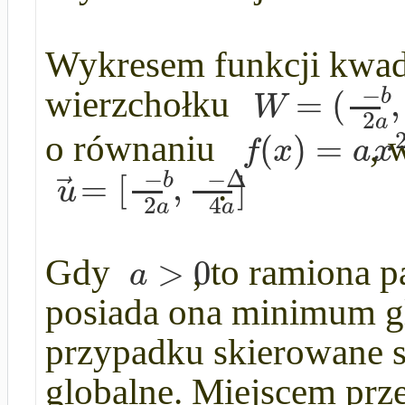
Wykresem funkcji kwadr
−
=
(
,
b
W
wierzchołku
2
a
(
)
=
f
x
a
x
o równaniu
, 
−
−
Δ
=
[
,
]
⃗
b
u
.
2
4
a
a
>
0
a
Gdy
, to ramiona p
posiada ona minimum g
przypadku skierowane 
globalne. Miejscem prze