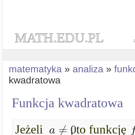
MATH.EDU.PL
matematyka
»
analiza
»
funk
kwadratowa
Funkcja kwadratowa
≠
0
a
Jeżeli
, to funkcję