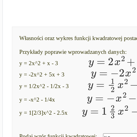
Własności oraz wykres funkcji kwadratowej postac
Przykłady poprawie wprowadzanych danych:
2
=
2
+
y
x
y = 2x^2 + x - 3
2
=
−
2
y
x
y = -2x^2 + 5x + 3
1
2
=
y
x
2
y = 1/2x^2 - 1/2x - 3
2
=
−
−
y
x
y = -x^2 - 1/4x
2
2
=
1
y
x
3
y = 1[2/3]x^2 - 2.5x
Podaj wzór funkcji kwadratowej: