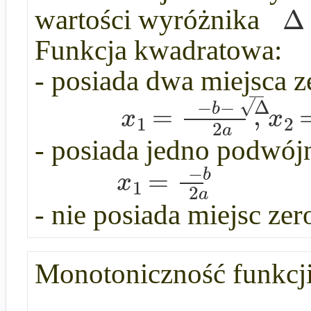
Δ
wartości wyróżnika
Funkcja kwadratowa:
- posiada dwa miejsca 
√
−
−
Δ
=
,
b
x
x
1
2
2
a
- posiada jedno podwój
−
=
b
x
1
2
a
- nie posiada miejsc ze
Monotoniczność funkcj