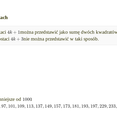
tach
4
+
1
k
taci
można przedstawić jako sumę dwóch kwadratów, 
4
+
3
k
ostaci
nie można przedstawić w taki sposób.
1000
niejsze od
:
,
97
,
101
,
109
,
113
,
137
,
149
,
157
,
173
,
181
,
193
,
197
,
229
,
233
,