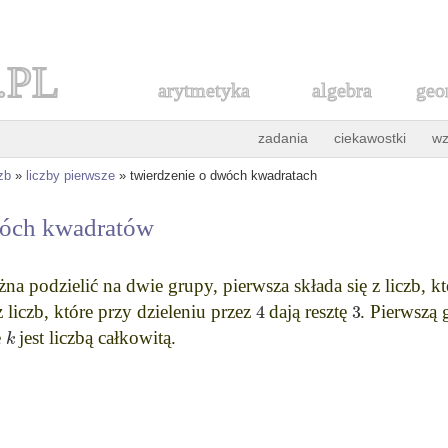
.PL
arytmetyka
algebra
geo
zadania
ciekawostki
wz
zb
»
liczby pierwsze
» twierdzenie o dwóch kwadratach
wóch kwadratów
na podzielić na dwie grupy, pierwsza składa się z liczb, kt
4
3
z liczb, które przy dzieleniu przez
dają resztę
. Pierwszą
k
e
jest liczbą całkowitą.