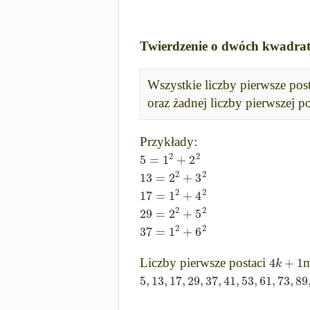
Twierdzenie o dwóch kwadra
Wszystkie liczby pierwsze pos
oraz żadnej liczby pierwszej p
Przykłady:
2
2
5
=
1
+
2
2
2
13
=
2
+
3
2
2
17
=
1
+
4
2
2
29
=
2
+
5
2
2
37
=
1
+
6
4
+
1
k
Liczby pierwsze postaci
m
5
,
13
,
17
,
29
,
37
,
41
,
53
,
61
,
73
,
89