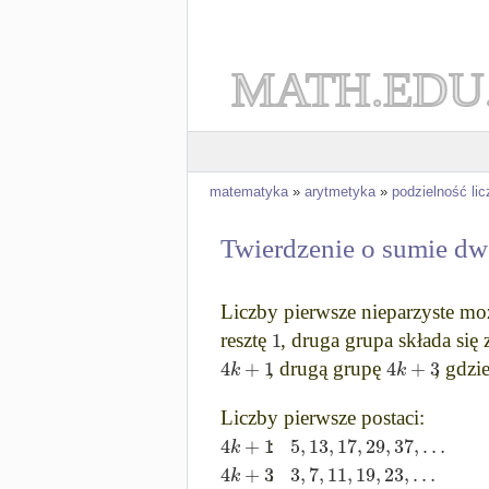
MATH.EDU
matematyka
»
arytmetyka
»
podzielność lic
Twierdzenie o sumie d
Liczby pierwsze nieparzyste moż
1
resztę
, druga grupa składa się 
4
+
1
4
+
3
k
k
, drugą grupę
, gdzi
Liczby pierwsze postaci:
4
+
1
5
,
13
,
17
,
29
,
37
,
…
k
:
4
+
3
3
,
7
,
11
,
19
,
23
,
…
k
: