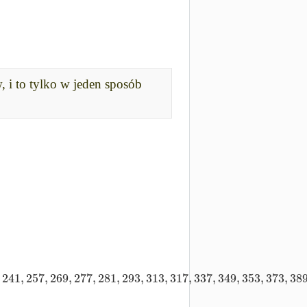
i to tylko w jeden sposób
241
,
257
,
269
,
277
,
281
,
293
,
313
,
317
,
337
,
349
,
353
,
373
,
38