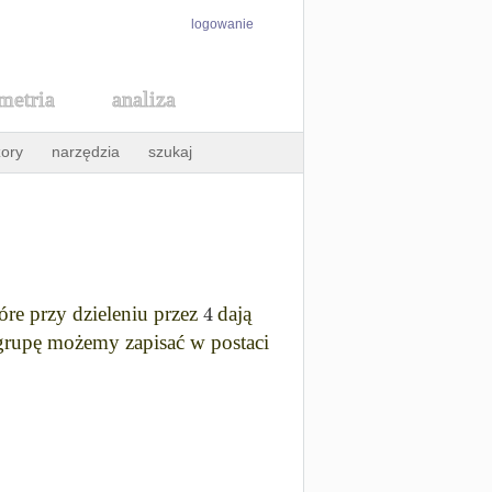
logowanie
metria
analiza
ory
narzędzia
szukaj
4
óre przy dzieleniu przez
dają
 grupę możemy zapisać w postaci