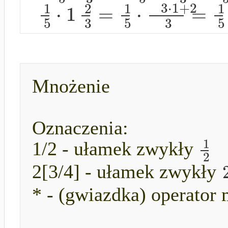
3
⋅
1
+
2
1
2
1
1
⋅
1
=
⋅
=
5
3
5
3
5
Mnożenie
Oznaczenia:
1
1/2 - ułamek zwykły
2
2[3/4] - ułamek zwykły
* - (gwiazdka) operator