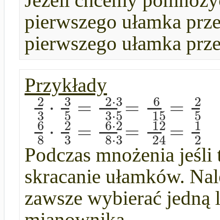
Jeżeli chcemy pomnoży
pierwszego ułamka prze
pierwszego ułamka prz
Przykłady
2
3
2
⋅
3
6
2
⋅
=
=
=
3
5
3
⋅
5
15
5
6
2
6
⋅
2
12
1
⋅
=
=
=
8
3
8
⋅
3
24
2
Podczas mnożenia jeśli
skracanie ułamków. Nal
zawsze wybierać jedną li
mianownika.