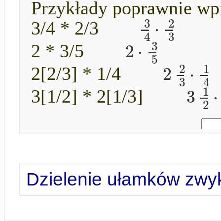
Przykłady poprawnie wp
3
2
⋅
3/4 * 2/3
4
3
3
2
⋅
2 * 3/5
5
2
1
2
⋅
2[2/3] * 1/4
3
4
1
3
⋅
3[1/2] * 2[1/3]
2
Dzielenie ułamków zwy