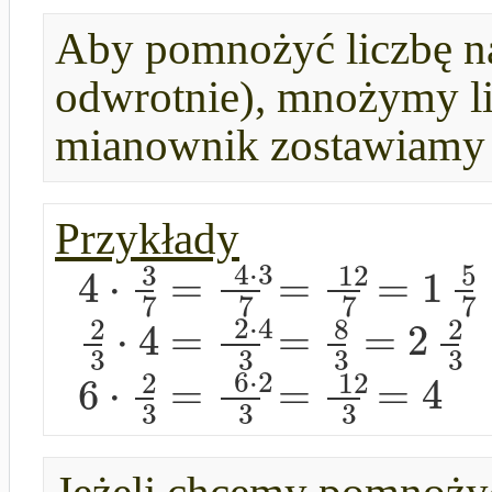
Aby pomnożyć liczbę na
odwrotnie), mnożymy lic
mianownik zostawiamy 
Przykłady
3
4
⋅
3
12
5
4
⋅
=
=
=
1
7
7
7
7
2
2
⋅
4
8
2
⋅
4
=
=
=
2
3
3
3
3
2
6
⋅
2
12
6
⋅
=
=
=
4
3
3
3