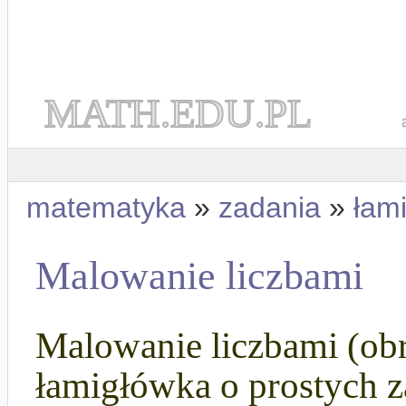
MATH.EDU.PL
matematyka
»
zadania
»
łam
Malowanie liczbami
Malowanie liczbami (obr
łamigłówka o prostych z