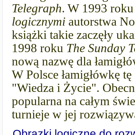
Telegraph
. W 1993 roku 
logicznymi
autorstwa Non
książki takie zaczęły uk
1998 roku
The Sunday T
nową nazwę dla łamigłó
W Polsce łamigłówkę tę
"Wiedza i Życie". Obecn
popularna na całym świec
turnieje w jej rozwiązyw
Obrazki logiczne do roz