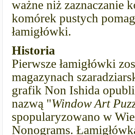
ważne niż zaznaczanie 
komórek pustych pomaga
łamigłówki.
Historia
Pierwsze łamigłówki zo
magazynach szaradziarsk
grafik Non Ishida opubl
nazwą "
Window Art Puzz
spopularyzowano w Wiel
Nonograms. Łamigłówka