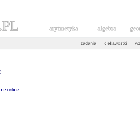
.PL
arytmetyka
algebra
geo
zadania
ciekawostki
wz
e
ne online