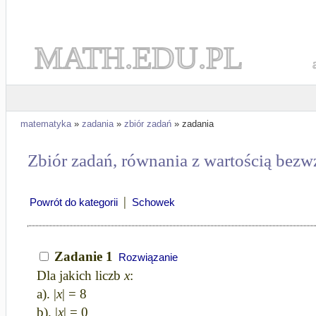
MATH.EDU.PL
matematyka
»
zadania
»
zbiór zadań
» zadania
Zbiór zadań, równania z wartością bezw
|
Powrót do kategorii
Schowek
Zadanie 1
Rozwiązanie
Dla jakich liczb
x
:
a). |
x
| = 8
b). |
x
| = 0