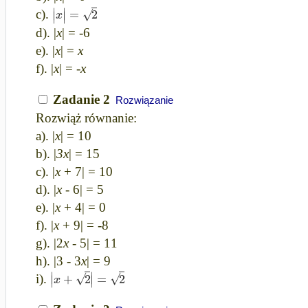
∣
∣
√
=
2
∣
∣
x
c).
d). |
x
| = -6
e). |
x
| =
x
f). |
x
| = -
x
Zadanie 2
Rozwiązanie
Rozwiąż równanie:
a). |
x
| = 10
b). |
3x
| = 15
c). |
x
+ 7| = 10
d). |
x
- 6| = 5
e). |
x
+ 4| = 0
f). |
x
+ 9| = -8
g). |2
x
- 5| = 11
h). |3 - 3
x
| = 9
∣
∣
√
√
+
2
=
2
∣
∣
x
i).