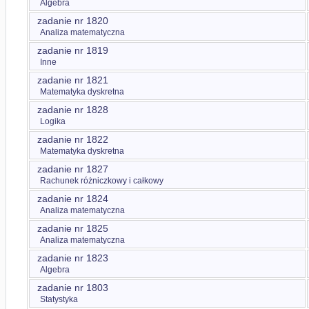
Algebra
zadanie nr 1820
Analiza matematyczna
zadanie nr 1819
Inne
zadanie nr 1821
Matematyka dyskretna
zadanie nr 1828
Logika
zadanie nr 1822
Matematyka dyskretna
zadanie nr 1827
Rachunek różniczkowy i całkowy
zadanie nr 1824
Analiza matematyczna
zadanie nr 1825
Analiza matematyczna
zadanie nr 1823
Algebra
zadanie nr 1803
Statystyka