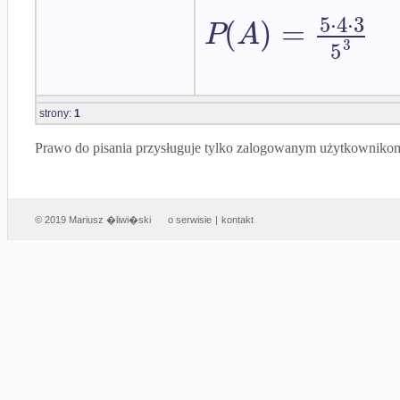
5
⋅
4
⋅
3
(
)
=
P
A
3
5
strony:
1
Prawo do pisania przysługuje tylko zalogowanym użytkowniko
© 2019 Mariusz �liwi�ski
o serwisie
|
kontakt