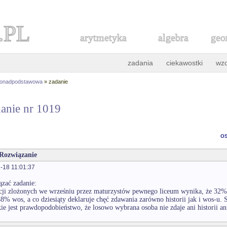
.PL
arytmetyka
algebra
geo
zadania
ciekawostki
wz
ponadpodstawowa
» zadanie
anie nr 1019
o
 Rozwiązanie
-18 11:01:37
ązać zadanie:
cji zlożonych we wrześniu przez maturzystów pewnego liceum wynika, że 32%
 48% wos, a co dziesiąty deklaruje chęć zdawania zarówno historii jak i wos-
kie jest prawdopodobieństwo, że losowo wybrana osoba nie zdaje ani historii an