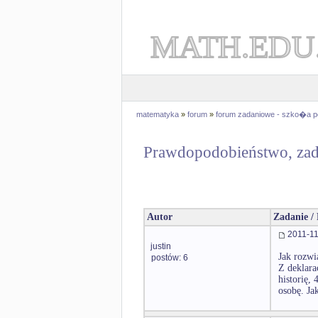
MATH.EDU
matematyka
»
forum
»
forum zadaniowe - szko�a 
Prawdopodobieństwo, zad
Autor
Zadanie /
2011-11
justin
Jak rozwi
postów: 6
Z deklara
historię,
osobę. Ja