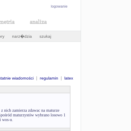
logowanie
metria
analiza
ory
narz�dzia
szukaj
|
|
statnie wiadomości
regulamin
latex
 z nich zamierza zdawac na maturze
u. Spośród maturzystów wybrano losowo 1
i wos-u.