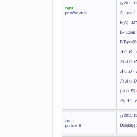
2011-11
irena
A- uczeń 
postów: 2636
P(A)=32
B- uczeń 
P(B)=48
∩
A
B
- 
(
∩
P
A
B
∪
A
B
- 
(
∪
P
A
B
(
∪
)
A
B
[
(
∪
P
A
2011-11
justin
Dziękuję 
postów: 6