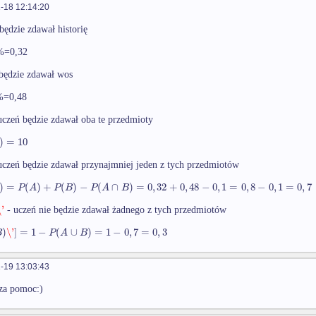
-18 12:14:20
będzie zdawał historię
%=0,32
będzie zdawał wos
%=0,48
uczeń będzie zdawał oba te przedmioty
)
=
10
uczeń będzie zdawał przynajmniej jeden z tych przedmiotów
)
=
(
)
+
(
)
−
(
∩
)
=
0
,
32
+
0
,
48
−
0
,
1
=
0
,
8
−
0
,
1
=
0
,
7
P
A
P
B
P
A
B
\'
- uczeń nie będzie zdawał żadnego z tych przedmiotów
)
\'
]
=
1
−
(
∪
)
=
1
−
0
,
7
=
0
,
3
B
P
A
B
-19 13:03:43
za pomoc:)