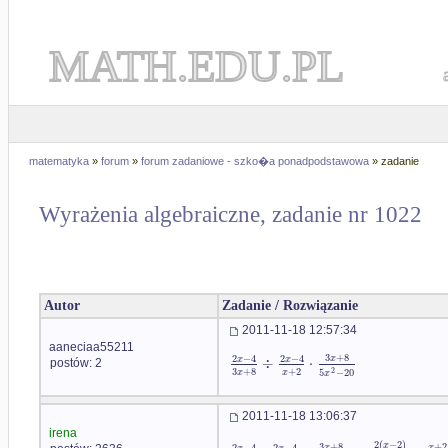
MATH.EDU.PL
matematyka
»
forum
»
forum zadaniowe - szko�a ponadpodstawowa
» zadanie
Wyrażenia algebraiczne, zadanie nr 1022
Autor
Zadanie / Rozwiązanie
2011-11-18 12:57:34
aaneciaa55211
3
+
8
2
−
4
2
−
4
x
÷
⋅
x
x
postów: 2
3
+
8
+
2
2
5
−
20
x
x
x
2011-11-18 13:06:37
irena
2
(
−
2
)
3
+
8
+
2
x
2
−
4
2
−
4
x
x
x
x