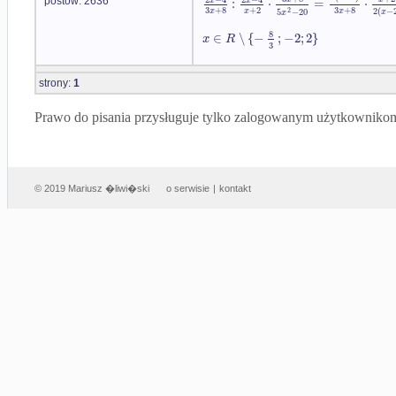
:
⋅
=
⋅
postów: 2636
3
+
8
+
2
3
+
8
2
(
−
2
5
−
20
x
x
x
x
x
8
∈
∖
{
−
;
−
2
;
2
}
x
R
3
strony:
1
Prawo do pisania przysługuje tylko zalogowanym użytkowniko
© 2019 Mariusz �liwi�ski
o serwisie
|
kontakt