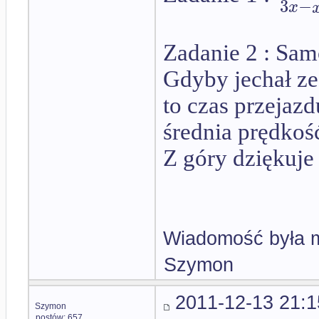
3
−
x
Zadanie 2 : Sam
Gdyby jechał ze
to czas przejazd
średnia prędkoś
Z góry dziękuje 
Wiadomość była m
Szymon
2011-12-13 21:1
Szymon
postów: 657