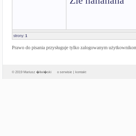
Źle hahahaha
strony:
1
Prawo do pisania przysługuje tylko zalogowanym użytkowniko
© 2019 Mariusz �liwi�ski
o serwisie
|
kontakt