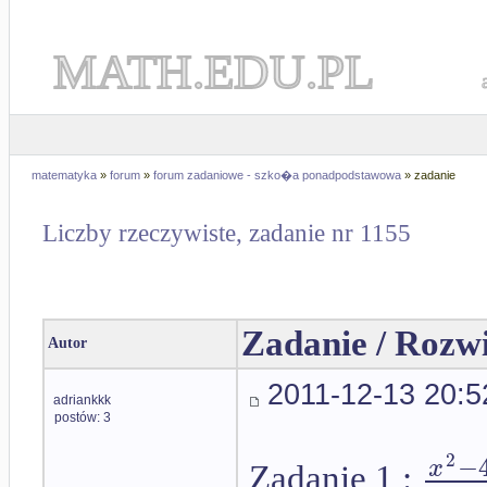
MATH.EDU.PL
matematyka
»
forum
»
forum zadaniowe - szko�a ponadpodstawowa
» zadanie
Liczby rzeczywiste, zadanie nr 1155
Zadanie / Rozw
Autor
2011-12-13 20:5
adriankkk
postów: 3
−
2
x
Zadanie 1 :