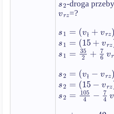
s
-droga przeby
2
v
=?
r
z
=
(
+
s
v
v
1
r
z
ł
=
(
15
+
s
v
1
r
z
35
7
=
+
s
v
1
2
6
=
(
−
s
v
v
2
r
z
ł
=
(
15
−
s
v
2
r
z
105
7
=
−
s
v
2
4
4