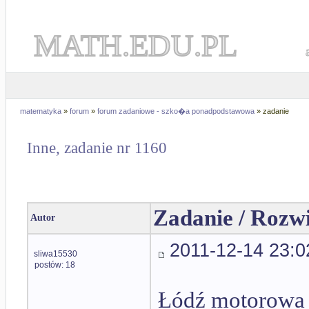
MATH.EDU.PL
matematyka
»
forum
»
forum zadaniowe - szko�a ponadpodstawowa
» zadanie
Inne, zadanie nr 1160
Zadanie / Rozw
Autor
2011-12-14 23:0
sliwa15530
postów: 18
Łódź motorowa p