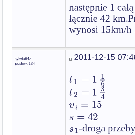
następnie 1 całą
łącznie 42 km.Pr
wynosi 15km/h .
2011-12-15 07:4
sylwia94z
postów: 134
1
=
1
t
1
6
3
=
1
t
2
4
=
15
v
ł
=
42
s
s
-droga przeby
1