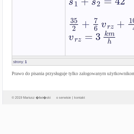
+
=
42
s
s
1
2
35
7
1
+
+
v
r
z
2
6
=
3
k
m
v
r
z
h
strony:
1
Prawo do pisania przysługuje tylko zalogowanym użytkowniko
© 2019 Mariusz �liwi�ski
o serwisie
|
kontakt