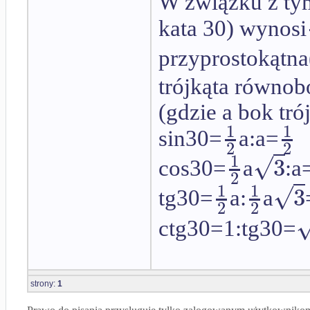
W związku z tym
kata 30) wynosi
przyprostokątna
trójkąta równob
(gdzie a bok tr
1
1
sin30=
a:a=
2
2
1
√
3
cos30=
a
:a
2
1
1
√
3
tg30=
a:
a
2
2
ctg30=1:tg30=
strony:
1