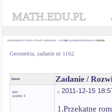
MATH.EDU.PL
matematyka
»
forum
»
forum zadaniowe - szko�a ponadpodstawowa
» zadanie
Geometria, zadanie nr 1162
Zadanie / Rozw
Autor
2011-12-15 18:5
davi
postów: 3
1.Przekątne rom