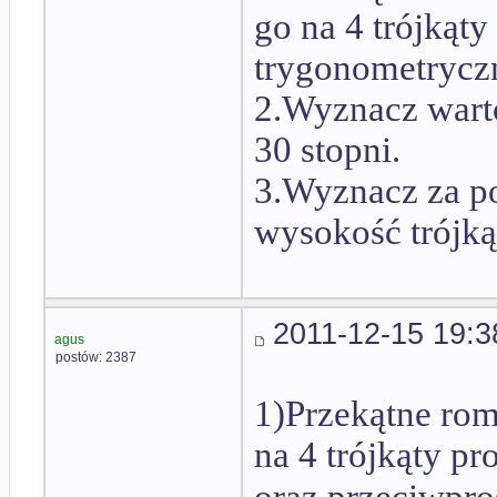
go na 4 trójkąty
trygonometryczn
2.Wyznacz warto
30 stopni.
3.Wyznacz za po
wysokość trójk
2011-12-15 19:3
agus
postów: 2387
1)Przekątne rom
na 4 trójkąty pr