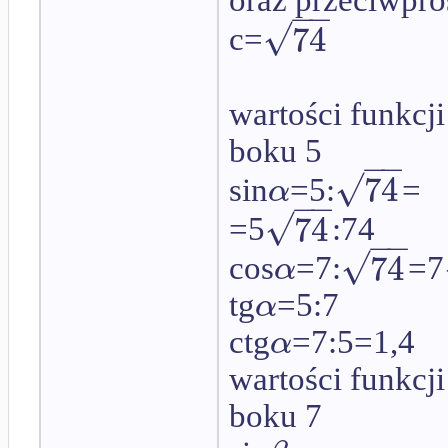
oraz przeciwpro
−
−
√
74
c=
wartości funkcj
boku 5
−
−
√
74
α
sin
=5:
=
−
−
√
74
=5
:74
−
−
√
74
α
cos
=7:
=7
α
tg
=5:7
α
ctg
=7:5=1,4
wartości funkcj
boku 7