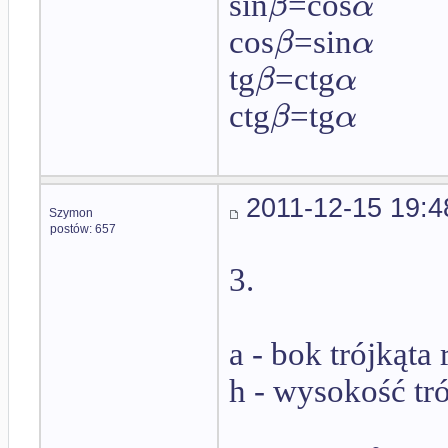
β
α
sin
=cos
β
α
cos
=sin
β
α
tg
=ctg
β
α
ctg
=tg
2011-12-15 19:4
Szymon
postów: 657
3.
a - bok trójkąt
h - wysokość tr