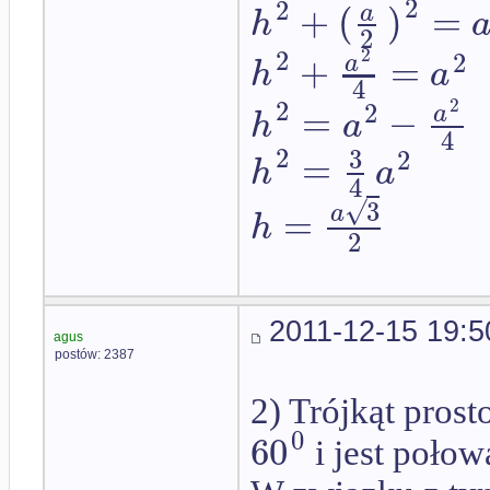
2
2
+
(
)
=
a
h
2
2
2
2
+
=
a
h
a
4
2
2
2
=
−
a
h
a
4
2
3
2
=
h
a
4
√
3
=
a
h
2
2011-12-15 19:5
agus
postów: 2387
2) Trójkąt pros
0
60
i jest poło