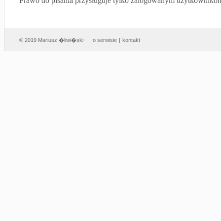
Prawo do pisania przysługuje tylko zalogowanym użytkowniko
© 2019 Mariusz �liwi�ski
o serwisie
|
kontakt