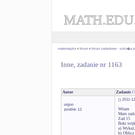
MATH.EDU
matematyka
»
forum
»
forum zadaniowe - szko�a 
Inne, zadanie nr 1163
Autor
Zadanie /
2011-12
urgon
Witam
postów: 12
Mam zadan
Zad.15
Boki trój
a) Wykaż, 
b) Oblicz 