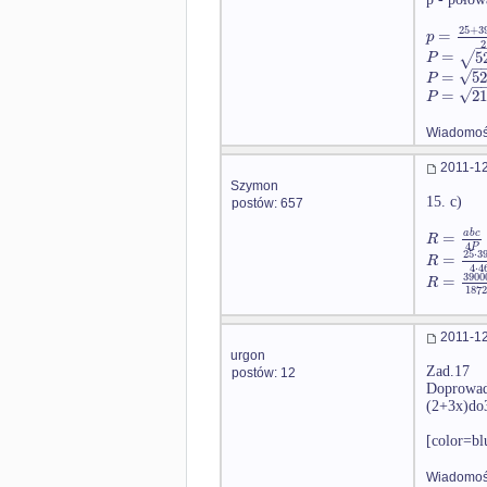
25
+
3
=
p
2
=
5
√
P
−
√
=
5
P
−
√
=
2
P
Wiadomość
2011-12
Szymon
15. c)
postów: 657
=
a
b
c
R
4
P
25
⋅
3
=
R
4
⋅
4
3900
=
R
187
2011-12
urgon
Zad.17
postów: 12
Doprowadz
(2+3x)do3
[color=bl
Wiadomość