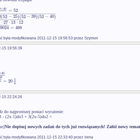
9
+
40
=
52
−
−
−
−
−
−
−
−
−
−
−
−
−
−
−
−
−
−
−
−
−
−
−
2
(
52
−
25
)
(
52
−
39
)
(
52
−
40
)
−
−
−
−
−
−
−
−
−
−
2
⋅
27
⋅
13
⋅
12
−
−
−
−
19024
=
468
 była modyfikowana 2011-12-15 19:56:53 przez
Szymon
-15 19:56:39
9
⋅
40
68
0
5
=
20
6
2
-15 22:24:26
 do najprostszej postaci wyrażenie:
 - (2x-1)do3 + 3(2x-5)do2 =
ue]
Nie dopisuj nowych zadań do tych już rozwiązanych! Załóż nowy temat
 była modyfikowana 2011-12-15 22:33:40 przez
irena