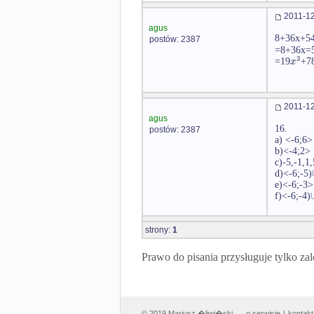
2011-12
agus
8+36x+5
postów: 2387
=8+36x=
3
x
=19
+7
2011-12
agus
16.
postów: 2387
a) <-6;6>
b)<-4;2>
c)-5,-1,1,
d)<-6;-5)
e)<-6;-3
f)<-6;-4)
strony:
1
Prawo do pisania przysługuje tylko
© 2019 Mariusz �liwi�ski
o serwisie
|
kontakt