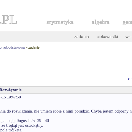
.PL
arytmetyka
algebra
geo
zadania
ciekawostki
wz
ponadpodstawowa
» zadanie
o
 Rozwiązanie
-15 19:47:58
ia do rozwiązania. nie umiem sobie z nimi poradzic. Chyba jestem odporny n
kąta mają długości 25, 39 i 40.
że trójkąt jest ostrokątny.
pole trójkąta.