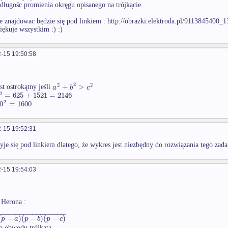
 długośc promienia okręgu opisanego na trójkącie.
e znajdowac będzie się pod linkiem : http://obrazki.elektroda.pl/9113845400_
iękuje wszystkim :) :)
-15 19:50:58
2
2
2
+
>
a
b
c
st ostrokątny jeśli
2
=
625
+
1521
=
2146
2
0
=
1600
-15 19:52:31
yje się pod linkiem dlatego, że wykres jest niezbędny do rozwiązania tego zada
-15 19:54:03
 Herona :
−
−
−
−
−
−
−
−
−
−
−
−
−
−
−
−
−
(
−
)
(
−
)
(
−
)
p
a
p
b
p
c
a obwodu trójkąta