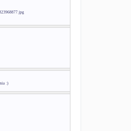
1323968877.jpg
nia :)