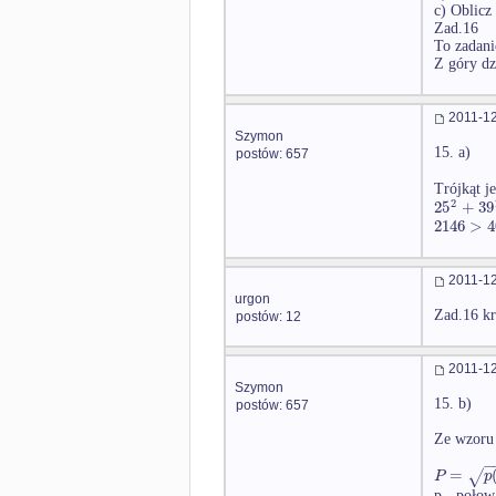
c) Oblicz
Zad.16
To zadani
Z góry dz
2011-12
Szymon
15. a)
postów: 657
Trójkąt je
2
25
+
39
2146
>
4
2011-12
urgon
Zad.16 kr
postów: 12
2011-12
Szymon
15. b)
postów: 657
Ze wzoru
=
√
P
p
p - połow