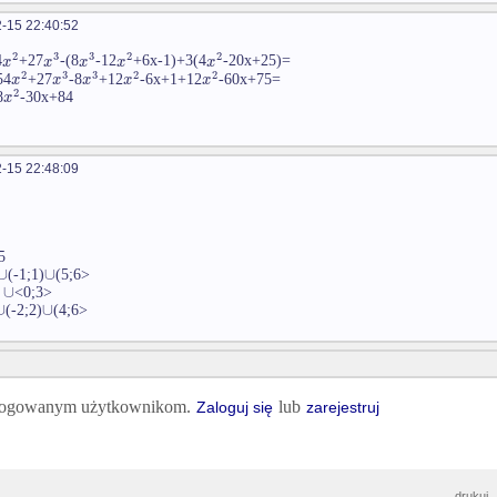
-15 22:40:52
2
3
3
2
2
x
x
x
x
x
4
+27
-(8
-12
+6x-1)+3(4
-20x+25)=
2
3
3
2
2
x
x
x
x
x
54
+27
-8
+12
-6x+1+12
-60x+75=
2
x
8
-30x+84
-15 22:48:09
5
∪
∪
(-1;1)
(5;6>
∪
>
<0;3>
∪
∪
(-2;2)
(4;6>
 zalogowanym użytkownikom.
lub
Zaloguj się
zarejestruj
drukuj