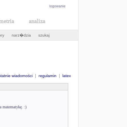
logowanie
metria
analiza
ory
narz�dzia
szukaj
|
|
statnie wiadomości
regulamin
latex
a matematykę. :)