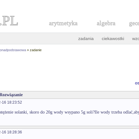
.PL
arytmetyka
algebra
geo
zadania
ciekawostki
wz
ponadpodstawowa
» zadanie
o
 Rozwiązanie
-16 18:23:52
t stężenie solanki, skoro do 20g wody wsypano 5g soli?Ile wody trzeba odlać,ab
-16 18:28:36