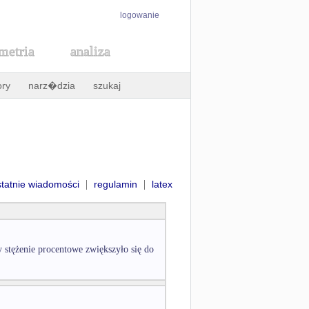
logowanie
metria
analiza
ory
narz�dzia
szukaj
|
|
statnie wiadomości
regulamin
latex
y stężenie procentowe zwiększyło się do