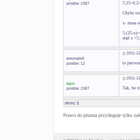
5:25=0,
postów: 2387
Chyba wod
x- masa 
5:(25-x)
stąd x =5
2011-12
amunabell
to pierwsz
postów: 12
2011-12
agus
Tak, bo t
postów: 2387
strony:
1
Prawo do pisania przysługuje tylko