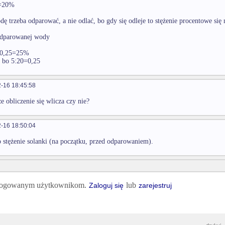
2=20%
ę trzeba odparować, a nie odlać, bo gdy się odleje to stężenie procentowe się 
odparowanej wody
=0,25=25%
, bo 5:20=0,25
-16 18:45:58
e obliczenie się wlicza czy nie?
-16 18:50:04
o stężenie solanki (na początku, przed odparowaniem).
 zalogowanym użytkownikom.
lub
Zaloguj się
zarejestruj