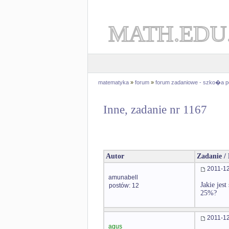
MATH.EDU
matematyka
»
forum
»
forum zadaniowe - szko�a 
Inne, zadanie nr 1167
Autor
Zadanie /
2011-12
amunabell
Jakie jes
postów: 12
25%?
2011-12
agus