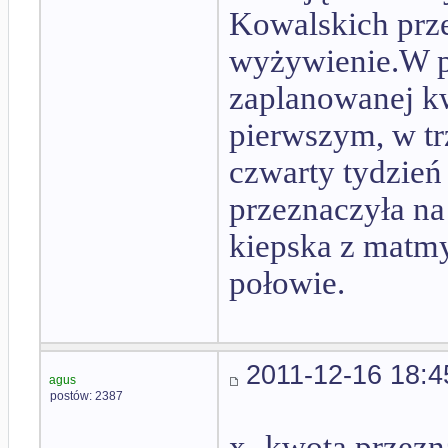
Kowalskich prz
wyżywienie.W 
zaplanowanej kw
pierwszym, w tr
czwarty tydzień
przeznaczyła na
kiepska z matmy
połowie.
2011-12-16 18:4
agus
postów: 2387
x- kwota przez