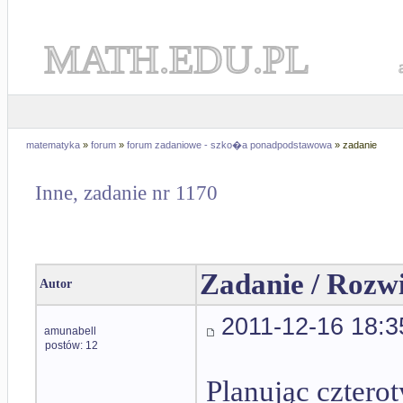
MATH.EDU.PL
matematyka
»
forum
»
forum zadaniowe - szko�a ponadpodstawowa
» zadanie
Inne, zadanie nr 1170
Zadanie / Rozw
Autor
2011-12-16 18:3
amunabell
postów: 12
Planując cztero