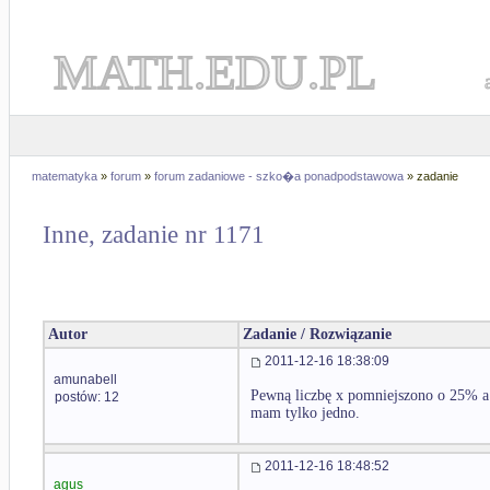
MATH.EDU.PL
matematyka
»
forum
»
forum zadaniowe - szko�a ponadpodstawowa
» zadanie
Inne, zadanie nr 1171
Autor
Zadanie / Rozwiązanie
2011-12-16 18:38:09
amunabell
Pewną liczbę x pomniejszono o 25% a 
postów: 12
mam tylko jedno.
2011-12-16 18:48:52
agus