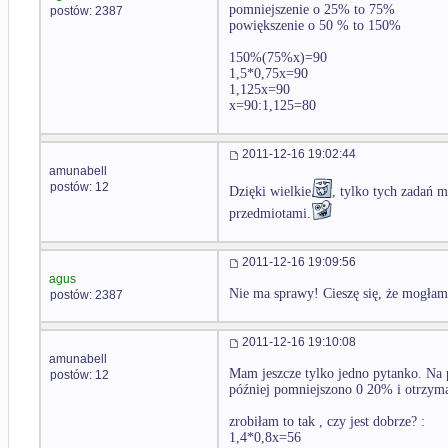
pomniejszenie o 25% to 75%
postów: 2387
powiększenie o 50 % to 150%
150%(75%x)=90
1,5*0,75x=90
1,125x=90
x=90:1,125=80
2011-12-16 19:02:44
amunabell
postów: 12
Dzięki wielkie
, tylko tych zadań 
przedmiotami.
2011-12-16 19:09:56
agus
Nie ma sprawy! Cieszę się, że mogła
postów: 2387
2011-12-16 19:10:08
amunabell
Mam jeszcze tylko jedno pytanko. Na 
postów: 12
później pomniejszono 0 20% i otrzyma
zrobiłam to tak , czy jest dobrze? :
1,4*0,8x=56