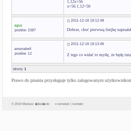
1,12x=56
x=56:1,12=50
2011-12-16 19:12:48
agus
Dobrze, choć pierwszą linijkę napisał
postów: 2387
2011-12-16 19:13:46
amunabell
postów: 12
Z tego co widać to myślę, że będę tut
strony:
1
Prawo do pisania przysługuje tylko zalogowanym użytkowniko
© 2019 Mariusz �liwi�ski
o serwisie
|
kontakt