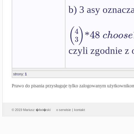
b) 3 asy oznacza
(
)
4
48
c
h
o
o
s
e
*
3
czyli zgodnie z
strony:
1
Prawo do pisania przysługuje tylko zalogowanym użytkowniko
© 2019 Mariusz �liwi�ski
o serwisie
|
kontakt