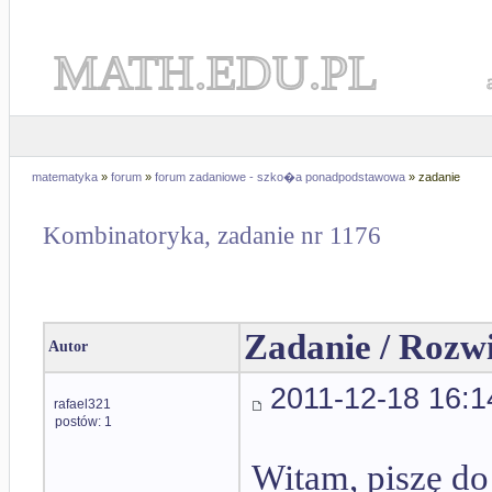
MATH.EDU.PL
matematyka
»
forum
»
forum zadaniowe - szko�a ponadpodstawowa
» zadanie
Kombinatoryka, zadanie nr 1176
Zadanie / Rozw
Autor
2011-12-18 16:1
rafael321
postów: 1
Witam, piszę do