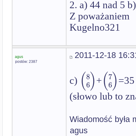
2. a) 44 nad 5 b
Z poważaniem
Kugelno321
2011-12-18 16:3
agus
postów: 2387
(
(
)
)
8
7
c)
+
=35
6
6
(słowo lub to zn
Wiadomość była m
agus