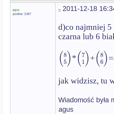
2011-12-18 16:3
agus
postów: 2387
d)co najmniej 5 
czarna lub 6 bia
(
(
(
)
)
)
8
7
8
*
+
=
5
1
6
jak widzisz, tu 
Wiadomość była m
agus