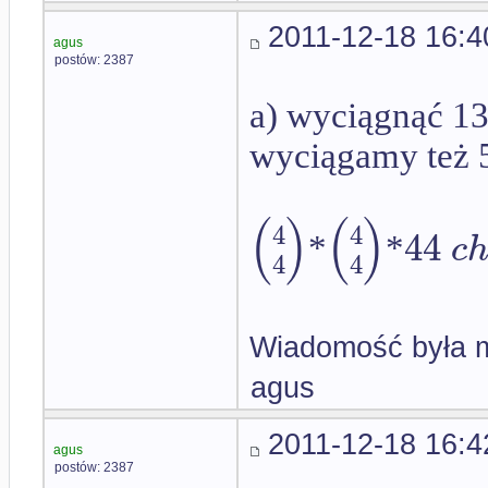
2011-12-18 16:4
agus
postów: 2387
a) wyciągnąć 13
wyciągamy też 5
(
(
)
)
4
4
44
c
*
*
4
4
Wiadomość była m
agus
2011-12-18 16:4
agus
postów: 2387