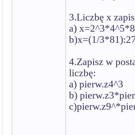
3.Liczbę x zapis
a) x=2^3*4^5*8
b)x=(1/3*81):2
4.Zapisz w pos
liczbę:
a) pierw.z4^3
b) pierw.z3*pie
c)pierw.z9^*pie