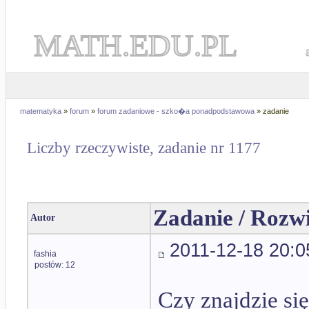
MATH.EDU.PL
matematyka
»
forum
»
forum zadaniowe - szko�a ponadpodstawowa
» zadanie
Liczby rzeczywiste, zadanie nr 1177
Zadanie / Rozw
Autor
2011-12-18 20:0
fashia
postów: 12
Czy znajdzie się