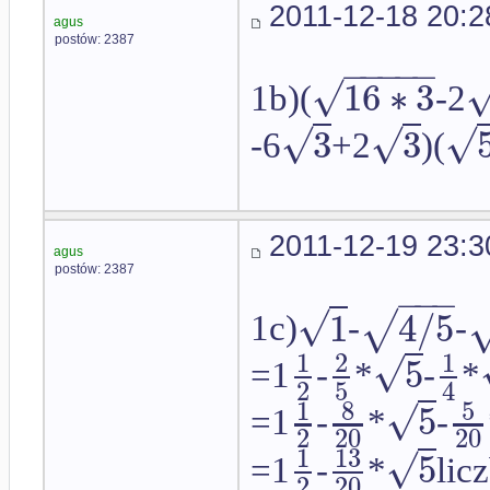
2011-12-18 20:2
agus
postów: 2387
−
−
−
−
−
√
16
∗
3
1b)(
-2
√
√
√
3
3
-6
+2
)(
2011-12-19 23:3
agus
postów: 2387
−
−
−
√
1
4
/
5
√
1c)
-
-
1
2
1
√
5
=1
-
*
-
*
2
5
4
1
8
5
√
5
=1
-
*
-
2
20
20
1
13
√
5
=1
-
*
lic
2
20