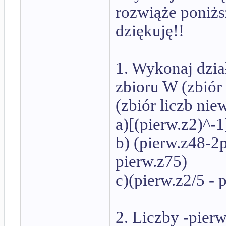
rozwiąże poniżs
dziękuję!!
1. Wykonaj dzia
zbioru W (zbiór
(zbiór liczb ni
a)[(pierw.z2)^-1
b) (pierw.z48-2
pierw.z75)
c)(pierw.z2/5 - 
2. Liczby -pierw.