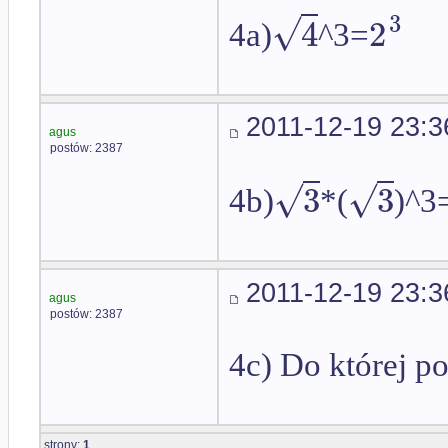
√
3
4
2
4a)
^3=
2011-12-19 23:3
agus
postów: 2387
√
√
3
3
4b)
*(
)^3
2011-12-19 23:3
agus
postów: 2387
4c) Do której po
strony:
1