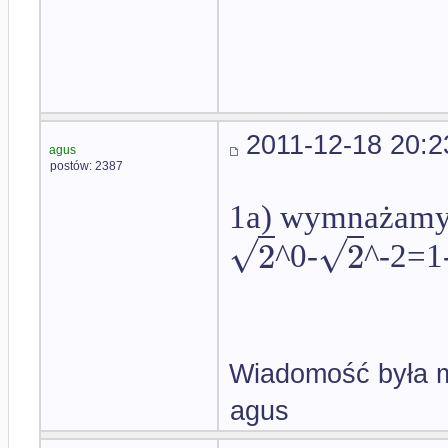
2011-12-18 20:2
agus
postów: 2387
1a) wymnażam
√
√
2
2
^0-
^-2=1
Wiadomość była m
agus