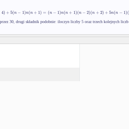
−
4
)
+
5
(
−
1
)
(
+
1
)
=
(
−
1
)
(
+
1
)
(
−
2
)
(
+
2
)
+
5
(
−
1
)
(
n
n
n
n
n
n
n
n
n
n
ę przez 30, drugi składnik podobnie: iloczyn liczby 5 oraz trzech kolejnych liczb