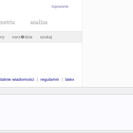
logowanie
metria
analiza
ory
narz�dzia
szukaj
|
|
statnie wiadomości
regulamin
latex