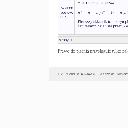
2011-12-23 16:23:44
Szymon
5
4
−
=
(
−
1
)
=
(
n
n
n
n
n
n
postów:
657
Pierwszy składnik to iloczyn pi
naturalnych dzieli się przez 5 
strony:
1
Prawo do pisania przysługuje tylko
© 2019 Mariusz �liwi�ski
o serwisie
|
kontakt