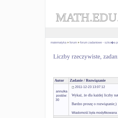
MATH.EDU
matematyka
»
forum
»
forum zadaniowe - szko�a 
Liczby rzeczywiste, zadan
Autor
Zadanie / Rozwiązanie
2011-12-23 13:07:12
annulka
Wykaż, że dla każdej liczby nat
postów:
30
Bardzo proszę o rozwiązanie;) 
Wiadomość była modyfikowana 