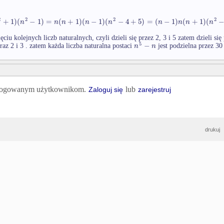
2
2
2
2
+
1
)
(
−
1
)
=
(
+
1
)
(
−
1
)
(
−
4
+
5
)
=
(
−
1
)
(
+
1
)
(
n
n
n
n
n
n
n
n
n
ęciu kolejnych liczb naturalnych, czyli dzieli się przez 2, 3 i 5 zatem dzieli si
5
−
n
n
oraz 2 i 3 . zatem każda liczba naturalna postaci
jest podzielna przez 30
 zalogowanym użytkownikom.
lub
Zaloguj się
zarejestruj
drukuj