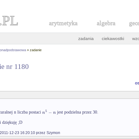
.PL
arytmetyka
algebra
geo
zadania
ciekawostki
wz
ponadpodstawowa
» zadanie
ie nr 1180
o
5
−
n
n
uralnej n liczba postaci
jest podzielna przez 30.
i dziękuję ;D
2011-12-23 16:20:10 przez
Szymon