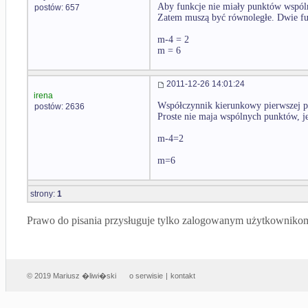
Aby funkcje nie miały punktów wspóln
postów: 657
Zatem muszą być równoległe. Dwie fun
m-4 = 2
m = 6
2011-12-26 14:01:24
irena
Współczynnik kierunkowy pierwszej pr
postów: 2636
Proste nie maja wspólnych punktów, je
m-4=2
m=6
strony:
1
Prawo do pisania przysługuje tylko zalogowanym użytkowniko
© 2019 Mariusz �liwi�ski
o serwisie
|
kontakt