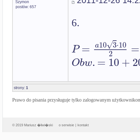
2011-12-26 14:2
Szymon
postów: 657
6.
√
10
3
⋅
10
=
=
a
P
2
.
=
10
+
2
O
b
w
strony:
1
Prawo do pisania przysługuje tylko zalogowanym użytkowniko
© 2019 Mariusz �liwi�ski
o serwisie
|
kontakt