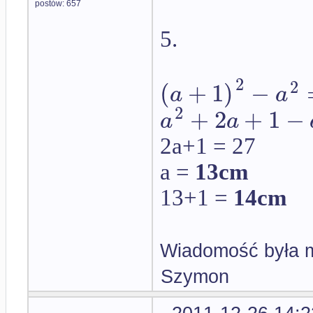
postów: 657
5.
2
2
(
+
1
)
−
a
a
2
+
2
+
1
−
a
a
2a+1 = 27
a =
13cm
13+1 =
14cm
Wiadomość była m
Szymon