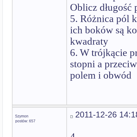
Oblicz długość 
5. Różnica pól 
ich boków są ko
kwadraty
6. W trójkącie 
stopni a przeci
polem i obwód
2011-12-26 14:1
Szymon
postów: 657
4.