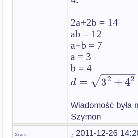
2a+2b = 14
ab = 12
a+b = 7
a = 3
b = 4
−
−
−
−
−
−
√
2
2
=
3
+
4
d
Wiadomość była m
Szymon
2011-12-26 14:2
Szymon