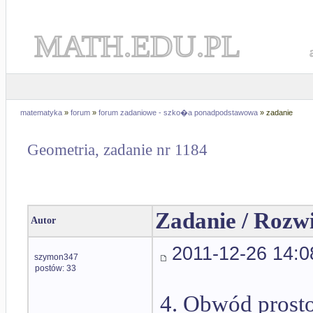
MATH.EDU.PL
matematyka
»
forum
»
forum zadaniowe - szko�a ponadpodstawowa
» zadanie
Geometria, zadanie nr 1184
Zadanie / Rozw
Autor
2011-12-26 14:0
szymon347
postów: 33
4. Obwód prosto