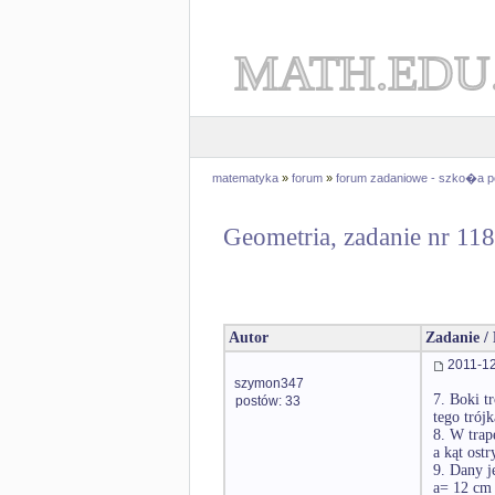
MATH.EDU
matematyka
»
forum
»
forum zadaniowe - szko�a 
Geometria, zadanie nr 11
Autor
Zadanie /
2011-12
szymon347
7. Boki t
postów: 33
tego trójk
8. W tra
a kąt ost
9. Dany j
a= 12 cm 