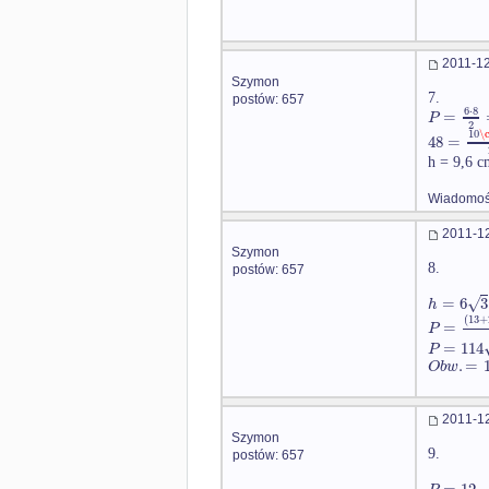
2011-12
Szymon
7.
postów: 657
6
⋅
8
=
P
2
10
\
48
=
h = 9,6 c
Wiadomość
2011-12
Szymon
8.
postów: 657
√
=
6
3
h
(
13
+
=
P
=
114
P
.
=
O
b
w
2011-12
Szymon
9.
postów: 657