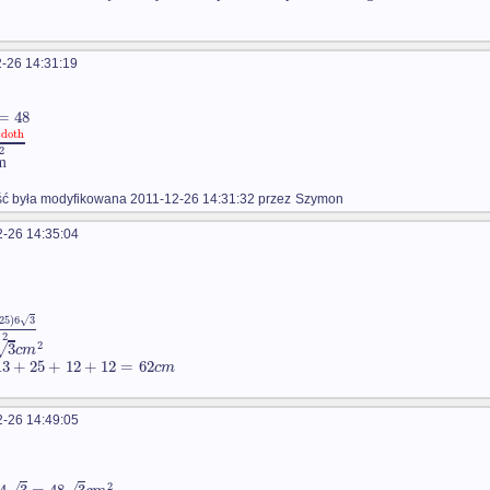
-26 14:31:19
=
48
cdoth
2
m
 była modyfikowana 2011-12-26 14:31:32 przez
Szymon
-26 14:35:04
25
)
6
3
√
2
2
√
3
c
m
13
+
25
+
12
+
12
=
62
c
m
-26 14:49:05
2
√
√