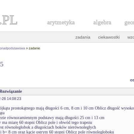
.PL
arytmetyka
algebra
geo
zadania
ciekawostki
wz
ponadpodstawowa
» zadanie
85
o
 Rozwiązanie
-26 14:08:23
rójkąta prostokątnego mają długości 6 cm, 8 cm i 10 cm Oblicz długość wysok
ąta
pezie równoramiennym podstawy mają długości 25 cm i 13 cm
ry ma miarę 60 stopni Oblicz pole i obwód tego trapezu
est równoległobok a długościach boków nierównoległych
i b= 8 cm oraz kącie ostrym 60 stopni Oblicz pole równoległoboku