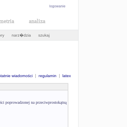
logowanie
metria
analiza
ory
narz�dzia
szukaj
|
|
statnie wiadomości
regulamin
latex
ości poprowadzonej na przeciwprostokątną