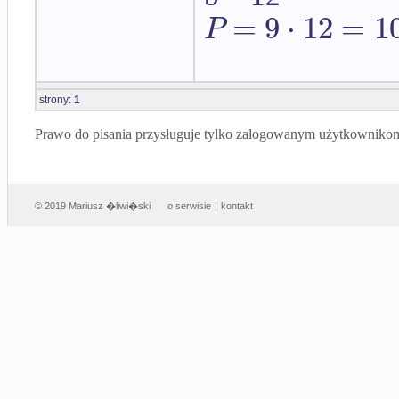
=
9
⋅
12
=
1
P
strony:
1
Prawo do pisania przysługuje tylko zalogowanym użytkowniko
© 2019 Mariusz �liwi�ski
o serwisie
|
kontakt