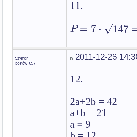
11.
−
−
−
√
=
7
⋅
147
P
2011-12-26 14:3
Szymon
postów: 657
12.
2a+2b = 42
a+b = 21
a = 9
b = 12