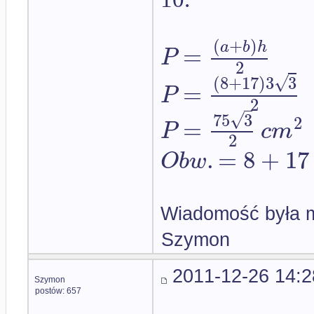
(
+
)
a
b
h
=
P
2
√
(
8
+
17
)
3
3
=
P
2
√
75
3
2
=
P
c
m
2
.
=
8
+
17
O
b
w
Wiadomość była m
Szymon
2011-12-26 14:2
Szymon
postów: 657