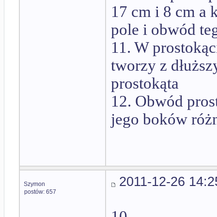
17 cm i 8 cm a k
pole i obwód te
11. W prostokąc
tworzy z dłuższ
prostokąta
12. Obwód prost
jego boków różn
2011-12-26 14:2
Szymon
postów: 657
10.