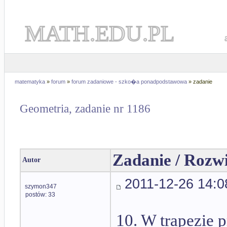
MATH.EDU.PL
matematyka
»
forum
»
forum zadaniowe - szko�a ponadpodstawowa
» zadanie
Geometria, zadanie nr 1186
Zadanie / Rozw
Autor
2011-12-26 14:0
szymon347
postów: 33
10. W trapezie 