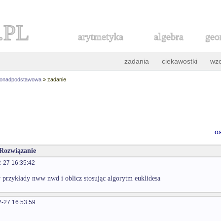
.PL
arytmetyka
algebra
geo
zadania
ciekawostki
wz
ponadpodstawowa
» zadanie
o
 Rozwiązanie
-27 16:35:42
y przykłady nww nwd i oblicz stosując algorytm euklidesa
-27 16:53:59