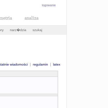
logowanie
metria
analiza
ory
narz�dzia
szukaj
|
|
statnie wiadomości
regulamin
latex