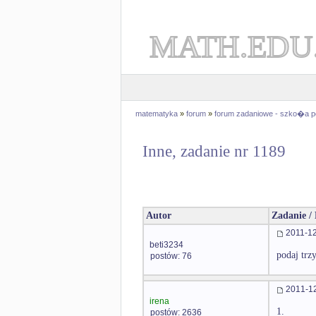
MATH.EDU
matematyka
»
forum
»
forum zadaniowe - szko�a 
Inne, zadanie nr 1189
Autor
Zadanie /
2011-12
beti3234
podaj trz
postów: 76
2011-12
irena
1.
postów: 2636