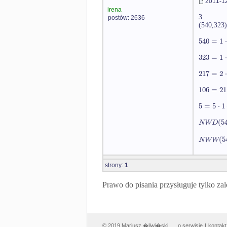
2011-12
irena
3.
postów: 2636
(540,323)
540
=
1
⋅
323
=
1
⋅
217
=
2
⋅
106
=
21
5
=
5
⋅
1
(
5
N
W
D
(
5
N
W
W
strony:
1
Prawo do pisania przysługuje tylko
© 2019 Mariusz �liwi�ski
o serwisie
|
kontakt