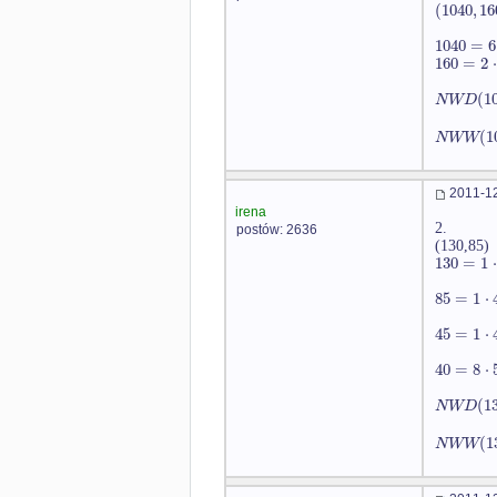
(
1040
,
16
1040
=
6
160
=
2
⋅
(
1
N
W
D
(
1
N
W
W
2011-12
irena
2.
postów: 2636
(130,85)
130
=
1
⋅
85
=
1
⋅
45
=
1
⋅
40
=
8
⋅
(
1
N
W
D
(
1
N
W
W