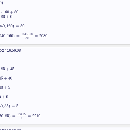
0
)
⋅
160
+
80
80
+
0
040
,
160
)
=
80
1040
⋅
160
040
,
160
)
=
=
2080
80
-27 16:56:08
85
+
45
45
+
40
40
+
5
5
+
0
30
,
85
)
=
5
130
⋅
85
30
,
85
)
=
=
2210
5