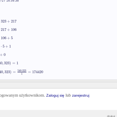
-27 16:59:38
323
+
217
217
+
106
106
+
5
⋅
5
+
1
+
0
40
,
323
)
=
1
540
⋅
323
40
,
323
)
=
=
174420
1
 zalogowanym użytkownikom.
lub
Zaloguj się
zarejestruj
drukuj