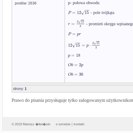
p- połowa obwodu
postów: 2636
−
−
√
=
12
15
P
- pole trójkąta
2
15
√
=
r
- promień okręgu wpisaneg
3
=
P
p
r
−
−
2
15
√
√
12
15
=
⋅
p
3
=
18
p
=
2
O
b
p
=
36
O
b
strony:
1
Prawo do pisania przysługuje tylko zalogowanym użytkowniko
© 2019 Mariusz �liwi�ski
o serwisie
|
kontakt