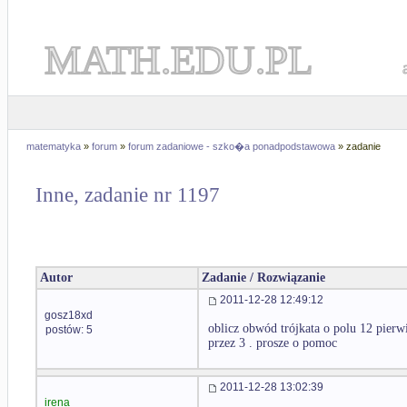
MATH.EDU.PL
matematyka
»
forum
»
forum zadaniowe - szko�a ponadpodstawowa
» zadanie
Inne, zadanie nr 1197
Autor
Zadanie / Rozwiązanie
2011-12-28 12:49:12
gosz18xd
oblicz obwód trójkata o polu 12 pierw
postów: 5
przez 3 . prosze o pomoc
2011-12-28 13:02:39
irena