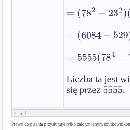
2
2
=
(
78
−
23
)
=
(
6084
−
529
4
=
5555
(
78
+
Liczba ta jest w
się przez 5555.
strony:
1
Prawo do pisania przysługuje tylko zalogowanym użytkowniko