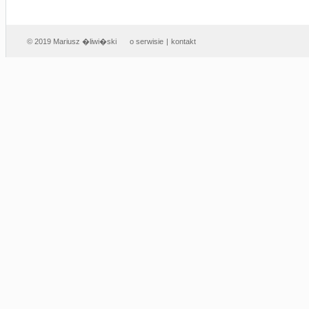
© 2019 Mariusz �liwi�ski
o serwisie
|
kontakt