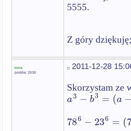
5555.
Z góry dziękuję;
2011-12-28 15:0
irena
postów: 2636
Skorzystam ze 
3
3
−
=
(
a
b
a
6
6
78
−
23
=
(