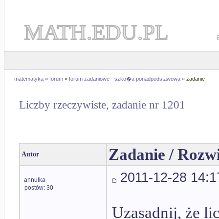
MATH.EDU.PL
matematyka
»
forum
»
forum zadaniowe - szko�a ponadpodstawowa
» zadanie
Liczby rzeczywiste, zadanie nr 1201
Zadanie / Rozw
Autor
2011-12-28 14:1
annulka
postów: 30
Uzasadnij, że li