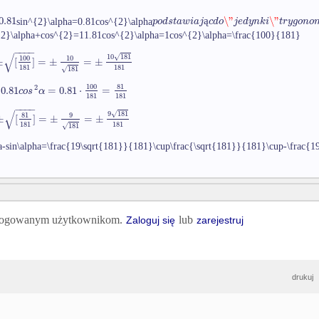
0.81
\"
\"
p
o
d
s
t
a
w
i
a
j
c
d
o
j
e
d
y
n
k
i
t
r
y
g
o
n
o
ą
sin^{2}\alpha=0.81cos^{2}\alpha
{2}\alpha+cos^{2}=1
1.81cos^{2}\alpha=1
cos^{2}\alpha=\frac{100}{181}
−
−
−
−
√
10
181
√
100
10
±
[
]
=
±
=
±
181
181
181
√
100
81
2
0.81
=
0.81
⋅
=
c
o
s
α
181
181
−
−
−
−
√
9
181
√
81
9
±
[
]
=
±
=
±
181
181
181
√
a-sin\alpha=\frac{19\sqrt{181}}{181}\cup\frac{\sqrt{181}}{181}\cup-\frac{1
 zalogowanym użytkownikom.
lub
Zaloguj się
zarejestruj
drukuj