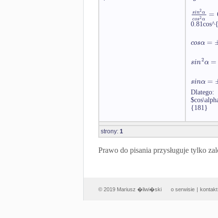
2
=
s
i
n
α
2
c
o
s
α
0.81cos^
=
c
o
s
α
2
=
s
i
n
α
=
s
i
n
α
Dlatego:
$cos\alph
{181}
strony:
1
Prawo do pisania przysługuje tylko
© 2019 Mariusz �liwi�ski
o serwisie
|
kontakt