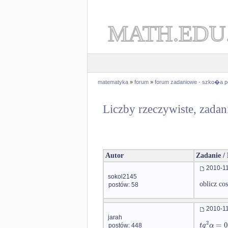
MATH.EDU
matematyka
»
forum
»
forum zadaniowe - szko�a 
Liczby rzeczywiste, zadan
Autor
Zadanie /
2010-11
sokol2145
oblicz co
postów: 58
2010-11
jarah
2
=
0
t
g
α
postów: 448