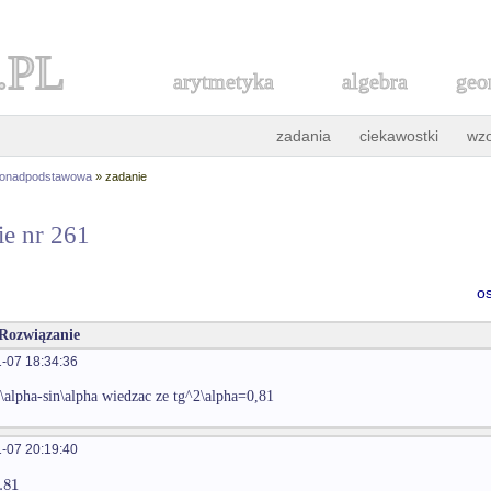
.PL
arytmetyka
algebra
geo
zadania
ciekawostki
wz
ponadpodstawowa
» zadanie
ie nr 261
o
 Rozwiązanie
-07 18:34:36
s\alpha-sin\alpha wiedzac ze tg^2\alpha=0,81
-07 20:19:40
.81