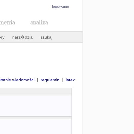
logowanie
metria
analiza
ory
narz�dzia
szukaj
|
|
statnie wiadomości
regulamin
latex