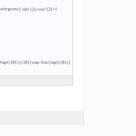
:
m
e
t
r
y
c
z
n
e
j
sin^{2}+cos^{2}=1
9\sqrt{181}}{181}\cup-\frac{\sqrt{181}}