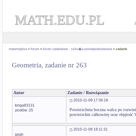
MATH.EDU.PL
matematyka
»
forum
»
forum zadaniowe - szko�a ponadpodstawowa
» zadanie
Geometria, zadanie nr 263
Autor
Zadanie / Rozwiązanie
2010-11-09 17:36:18
kinga83131
Powierzchnia boczna walca po rozwin
postów: 25
powierzchni całkowitej oraz objętość 
2010-11-09 18:11:31
jarah