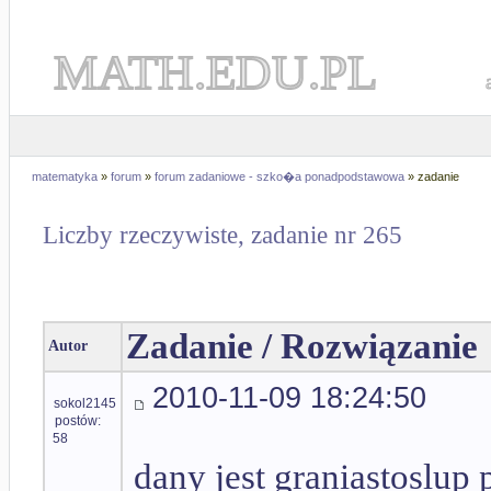
MATH.EDU.PL
matematyka
»
forum
»
forum zadaniowe - szko�a ponadpodstawowa
» zadanie
Liczby rzeczywiste, zadanie nr 265
Zadanie / Rozwiązanie
Autor
2010-11-09 18:24:50
sokol2145
postów:
58
dany jest graniastoslu