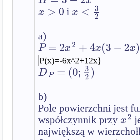
H
x
3
>
0
<
x
x
i
2
a)
2
=
2
+
4
(
3
−
2
P
x
x
x
P(x)=-6x^2+12x}
3
=
(
0
;
)
D
P
2
b)
Pole powierzchni jest f
2
x
współczynnik przy
j
największą w wierzchołk