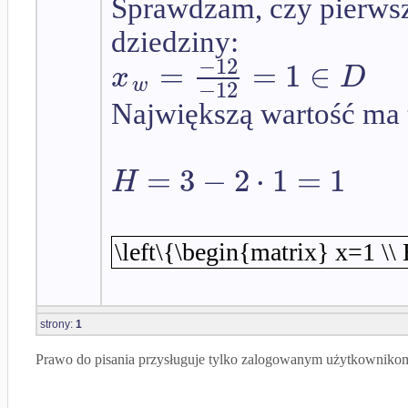
Sprawdzam, czy pierwsz
dziedziny:
−
12
=
=
1
∈
x
D
w
−
12
Największą wartość ma t
=
3
−
2
⋅
1
=
1
H
\left\{\begin{matrix} x=1 \\
strony:
1
Prawo do pisania przysługuje tylko zalogowanym użytkowniko