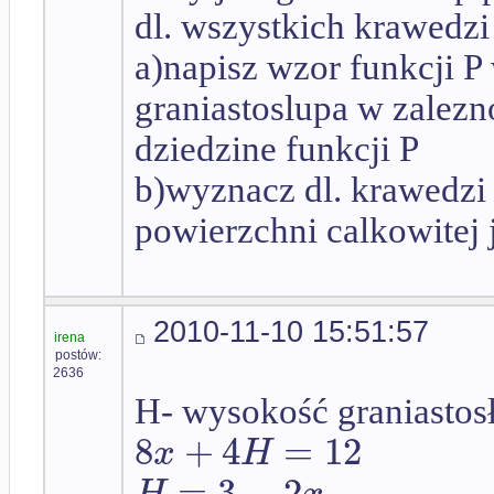
dl. wszystkich krawedz
a)napisz wzor funkcji P
graniastoslupa w zalezn
dziedzine funkcji P
b)wyznacz dl. krawedzi 
powierzchni calkowitej 
2010-11-10 15:51:57
irena
postów:
2636
H- wysokość graniastos
8
+
4
=
12
x
H
=
3
−
2