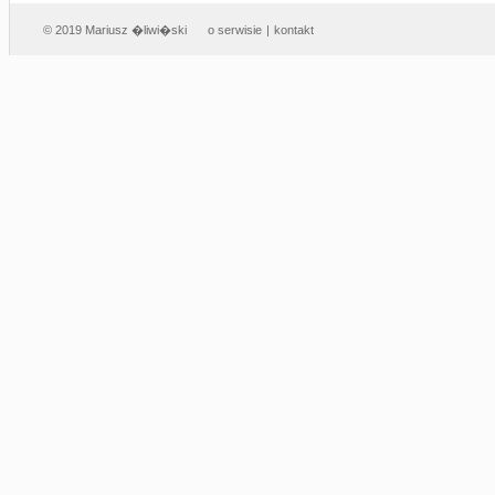
© 2019 Mariusz �liwi�ski
o serwisie
|
kontakt