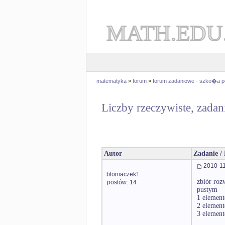
MATH.EDU
matematyka
»
forum
»
forum zadaniowe - szko�a 
Liczby rzeczywiste, zadan
Autor
Zadanie /
2010-11
bloniaczek1
zbiór roz
postów: 14
pustym
1 elemen
2 elemen
3 elemen