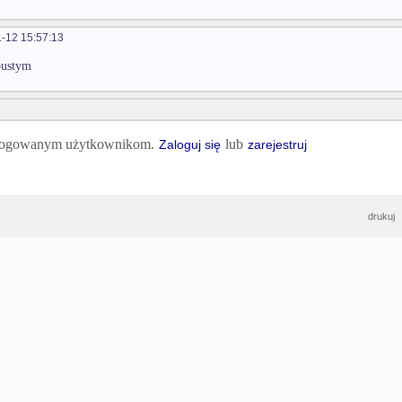
-12 15:57:13
pustym
 zalogowanym użytkownikom.
lub
Zaloguj się
zarejestruj
drukuj