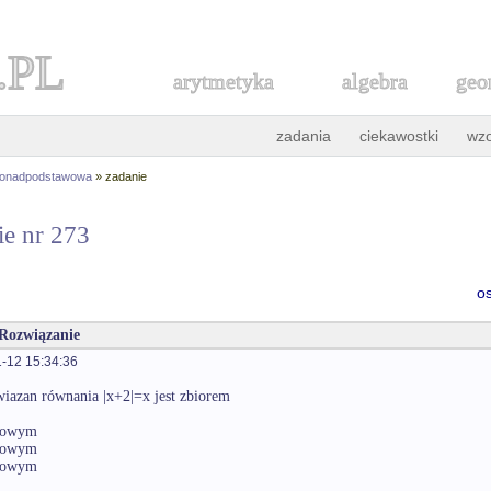
.PL
arytmetyka
algebra
geo
zadania
ciekawostki
wz
ponadpodstawowa
» zadanie
ie nr 273
o
 Rozwiązanie
-12 15:34:36
wiazan równania |x+2|=x jest zbiorem
towym
towym
towym