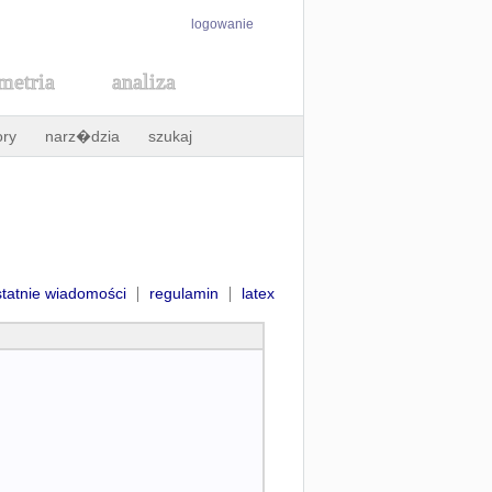
logowanie
metria
analiza
ory
narz�dzia
szukaj
|
|
statnie wiadomości
regulamin
latex