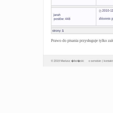
2010-11
jarah
zbiorem 
postów: 448
strony:
1
Prawo do pisania przysługuje tylko
© 2019 Mariusz �liwi�ski
o serwisie
|
kontakt