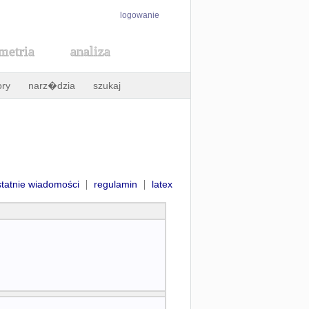
logowanie
metria
analiza
ory
narz�dzia
szukaj
|
|
statnie wiadomości
regulamin
latex