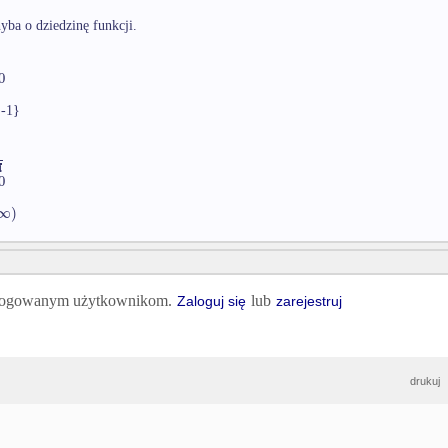
yba o dziedzinę funkcji.
0
{-1}
4
0
∞
)
 zalogowanym użytkownikom.
lub
Zaloguj się
zarejestruj
drukuj