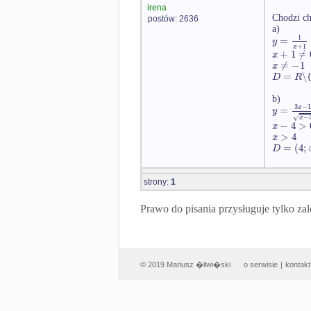
irena
Chodzi ch
postów: 2636
a)
1
=
y
+
1
x
+
1
≠
x
≠
−
1
x
=
∖
D
R
b)
3
−
1
=
x
y
√
−
x
−
4
>
x
>
4
x
=
(
4
;
D
strony:
1
Prawo do pisania przysługuje tylko
© 2019 Mariusz �liwi�ski
o serwisie
|
kontakt