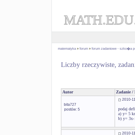
MATH.EDU
matematyka
»
forum
»
forum zadaniowe - szko�a 
Liczby rzeczywiste, zadan
Autor
Zadanie /
2010-11
bita727
podaj defi
postów: 5
a) y= 5 k
b) y= 3x-
2010-11