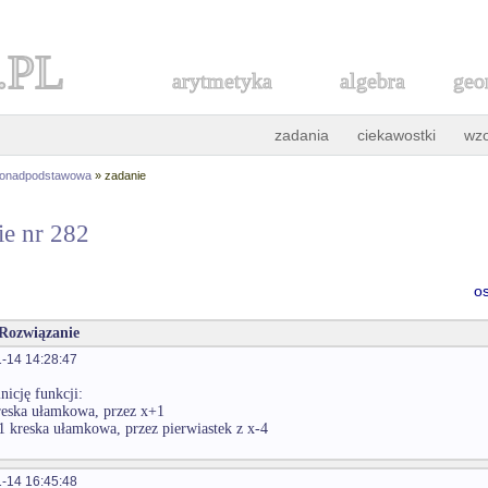
.PL
arytmetyka
algebra
geo
zadania
ciekawostki
wz
ponadpodstawowa
» zadanie
ie nr 282
o
 Rozwiązanie
-14 14:28:47
nicję funkcji:
reska ułamkowa, przez x+1
1 kreska ułamkowa, przez pierwiastek z x-4
-14 16:45:48