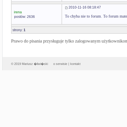
2010-11-16 08:18:47
irena
To chyba nie to forum. To forum mat
postów: 2636
strony:
1
Prawo do pisania przysługuje tylko zalogowanym użytkowniko
© 2019 Mariusz �liwi�ski
o serwisie
|
kontakt