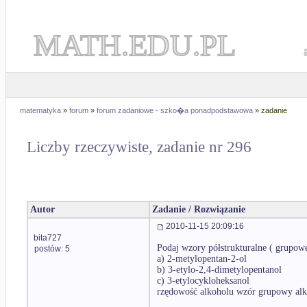
MATH.EDU.PL
matematyka
»
forum
»
forum zadaniowe - szko�a ponadpodstawowa
» zadanie
Liczby rzeczywiste, zadanie nr 296
Autor
Zadanie / Rozwiązanie
2010-11-15 20:09:16
bita727
Podaj wzory półstrukturalne ( grupowe
postów: 5
a) 2-metylopentan-2-ol
b) 3-etylo-2,4-dimetylopentanol
c) 3-etylocykloheksanol
rzędowość alkoholu wzór grupowy al