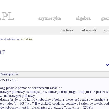
.PL
arytmetyka
algebra
geo
zadania
ciekawostki
wz
ponadpodstawowa
» zadanie
317
o
 Rozwiązanie
-25 19:27:53
ogę prosić o pomoc w dokończeniu zadania?
rawędź podstawy ostrosłupa prawidłowego trójkątnego o objętości 2 pierwiastk
sza od krawędzi podstawy.
dstawa bryły to trójkąt równoboczny o boku a, wysokość opada z wierzchołka i
ię b. Więc V= 1/3 * Pp * H wysokość opada na podstawę i dzieli wysokość po
 równobocznym jest h= pierwiastek z 3 przez 2 *a zatem x = (2/3)*h