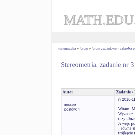
MATH.EDU
matematyka
»
forum
»
forum zadaniowe - szko�a 
Stereometria, zadanie nr 
Autor
Zadanie /
2010-11
nessee
Witam. M
postów: 4
Wyznacz k
razy dłuż
A więc po
) równa s
trójkącie