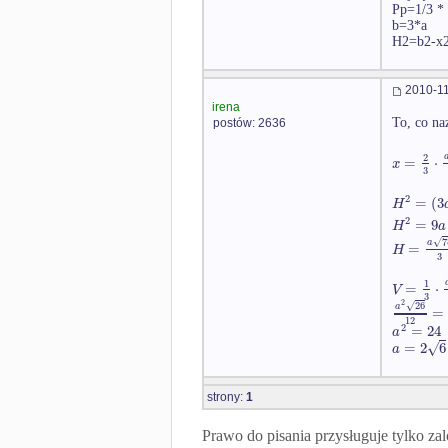
Pp=1/3 * 
b=3*a
H2=b2-x2 
2010-11
irena
To, co na
postów: 2636
2
=
⋅
x
3
2
=
(
3
H
2
=
9
H
a
7
√
a
=
H
3
1
=
⋅
V
3
2
26
√
a
=
12
2
=
24
a
√
=
2
6
a
strony:
1
Prawo do pisania przysługuje tylko