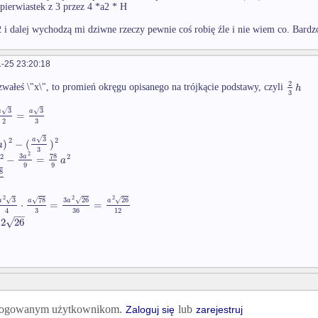
pierwiastek z 3 przez 4 *a2 * H
i dalej wychodzą mi dziwne rzeczy pewnie coś robię źle i nie wiem co. Bard
-25 23:20:18
2
h
zwałeś \"x\", to promień okręgu opisanego na trójkącie podstawy, czyli
3
3
3
√
√
a
a
=
3
2
3
√
2
2
a
)
−
(
)
a
3
2
3
78
2
2
−
=
a
a
9
9
8
2
2
2
3
3
26
26
78
√
√
√
√
a
a
a
a
⋅
=
=
3
36
12
4
−
−
√
2
26
 zalogowanym użytkownikom.
lub
Zaloguj się
zarejestruj