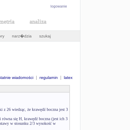
logowanie
metria
analiza
ory
narz�dzia
szukaj
|
|
statnie wiadomości
regulamin
latex
i z 26 wiedząc, że krawędź boczna jest 3
 równa się H, krawędź boczna (jest ich 3
dstawy w stosunku 2/3 wysokość w