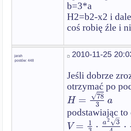
b=3*a
H2=b2-x2 i dal
coś robię źle i
2010-11-25 20:0
jarah
postów: 448
Jeśli dobrze zr
otrzymać po po
√
78
=
H
a
3
podstawiając to
√
3
2
1
=
⋅
⋅
a
V
3
4