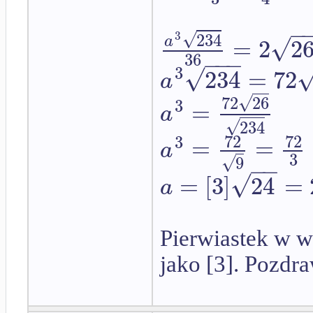
−
√
234
3
√
=
2
2
a
−
−
−
36
√
3
234
=
72
a
√
72
26
3
=
a
√
234
72
72
3
=
=
a
3
√
9
−
−
√
=
[
3
]
24
=
a
Pierwiastek w wy
jako [3]. Pozdr