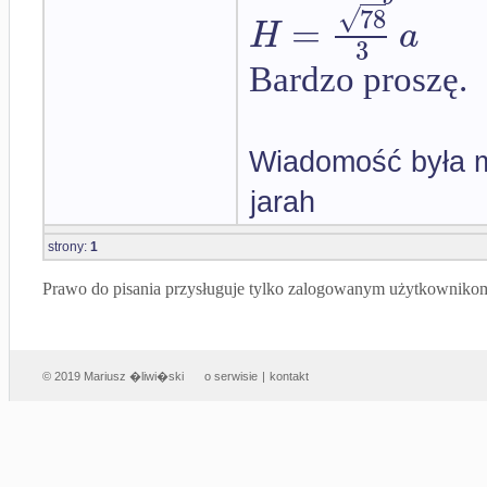
√
78
=
H
a
3
Bardzo proszę.
Wiadomość była m
jarah
strony:
1
Prawo do pisania przysługuje tylko zalogowanym użytkowniko
© 2019 Mariusz �liwi�ski
o serwisie
|
kontakt