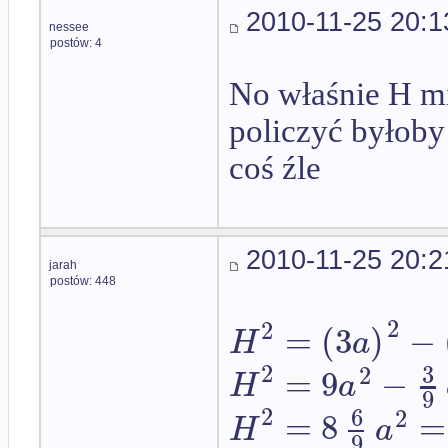
2010-11-25 20:1
nessee
postów: 4
No właśnie H mi
policzyć byłoby
coś źle
2010-11-25 20:2
jarah
postów: 448
2
2
=
(
3
)
−
H
a
2
3
2
=
9
−
H
a
9
2
6
2
=
8
=
H
a
9