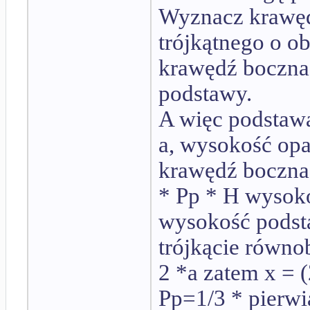
Wyznacz krawęd
trójkątnego o ob
krawędź boczna 
podstawy.
A więc podstawa
a, wysokość opa
krawędź boczna (
* Pp * H wysoko
wysokość podst
trójkącie równo
2 *a zatem x = 
Pp=1/3 * pierwi