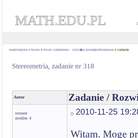
MATH.EDU.PL
matematyka
»
forum
»
forum zadaniowe - szko�a ponadpodstawowa
» zadanie
Stereometria, zadanie nr 318
Zadanie / Rozw
Autor
2010-11-25 19:2
nessee
postów: 4
Witam. Mogę pr