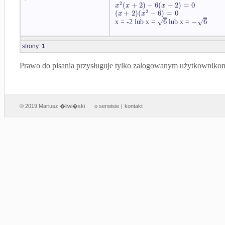
2
(
+
2
)
−
6
(
+
2
)
=
0
x
x
x
2
(
+
2
)
(
−
6
)
=
0
x
x
√
√
6
−
6
x = -2 lub x =
lub x =
strony:
1
Prawo do pisania przysługuje tylko zalogowanym użytkowniko
© 2019 Mariusz �liwi�ski
o serwisie
|
kontakt