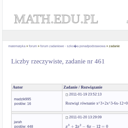
MATH.EDU.PL
matematyka
»
forum
»
forum zadaniowe - szko�a ponadpodstawowa
» zadanie
Liczby rzeczywiste, zadanie nr 461
Autor
Zadanie / Rozwiązanie
2011-01-19 23:52:13
madzik995
Rozwiąż równanie x^3+2x^3-6x-12=0
postów: 16
2011-01-20 13:29:09
jarah
3
2
+
2
−
6
−
12
=
0
x
x
x
postów: 448