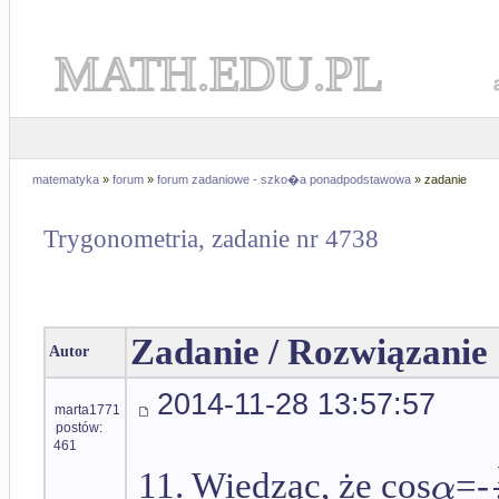
MATH.EDU.PL
matematyka
»
forum
»
forum zadaniowe - szko�a ponadpodstawowa
» zadanie
Trygonometria, zadanie nr 4738
Zadanie / Rozwiązanie
Autor
2014-11-28 13:57:57
marta1771
postów:
461
α
11. Wiedząc, że cos
=-