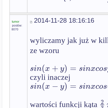
2014-11-28 18:16:16
tumor
postów:
8070
wyliczamy jak już w ki
ze wzoru
(
+
)
=
s
i
n
x
y
s
i
n
x
c
o
s
czyli inaczej
(
−
)
=
s
i
n
x
y
s
i
n
x
c
o
s
2
wartości funkcji kąta
3