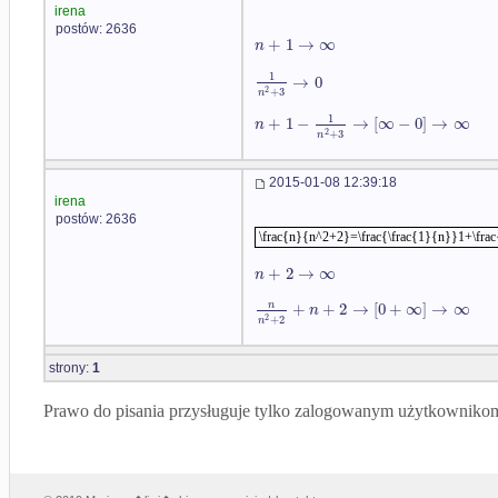
irena
postów: 2636
+
1
→
∞
n
1
→
0
2
+
3
n
1
+
1
−
→
[
∞
−
0
]
→
∞
n
2
+
3
n
2015-01-08 12:39:18
irena
postów: 2636
\frac{n}{n^2+2}=\frac{\frac{1}{n}}1+\fra
+
2
→
∞
n
+
+
2
→
[
0
+
∞
]
→
∞
n
n
2
+
2
n
strony:
1
Prawo do pisania przysługuje tylko zalogowanym użytkowniko