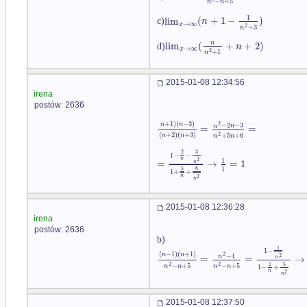
−
+
5
n
n
1
lim
(
+
1
−
)
n
c)
→
∞
x
2
+
3
n
lim
(
+
+
2
)
n
n
d)
→
∞
x
2
+
1
n
2015-01-08 12:34:56
irena
postów: 2636
+
1
)
(
−
3
)
2
n
n
−
2
−
3
=
=
n
n
(
+
2
)
(
+
3
)
2
+
5
+
6
n
n
n
n
3
2
1
−
−
n
1
2
=
→
=
1
n
1
5
6
1
+
+
n
2
n
2015-01-08 12:36:28
irena
postów: 2636
b)
1
1
−
(
−
1
)
(
+
1
)
2
n
n
−
1
2
=
=
→
n
n
2
2
5
−
+
5
−
+
5
1
n
n
n
n
1
−
+
n
2
n
2015-01-08 12:37:50