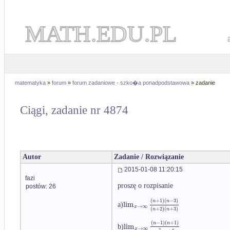
MATH.EDU.PL
matematyka
»
forum
»
forum zadaniowe - szko�a ponadpodstawowa
» zadanie
Ciągi, zadanie nr 4874
Autor
Zadanie / Rozwiązanie
2015-01-08 11:20:15
fazi
proszę o rozpisanie
postów: 26
(
+
1
)
(
−
3
)
n
n
lim
a)
→
∞
x
(
+
2
)
(
+
3
)
n
n
(
−
1
)
(
+
1
)
n
n
lim
b)
→
∞
x
2