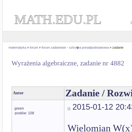
MATH.EDU.PL
matematyka
»
forum
»
forum zadaniowe - szko�a ponadpodstawowa
» zadanie
Wyrażenia algebraiczne, zadanie nr 4882
Zadanie / Rozw
Autor
2015-01-12 20:4
green
postów: 108
Wielomian W(x