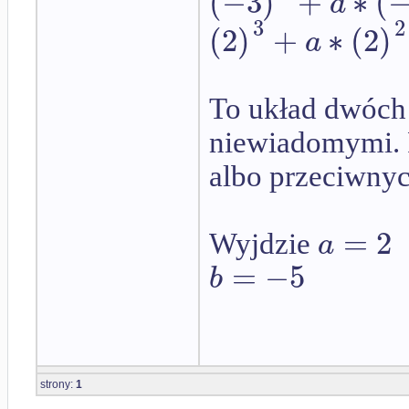
(
−
3
)
+
∗
(
a
3
2
(
2
)
+
∗
(
2
)
a
To układ dwóch
niewiadomymi. 
albo przeciwnyc
=
2
a
Wyjdzie
=
−
5
b
strony:
1