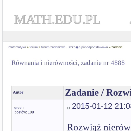
MATH.EDU.PL
matematyka
»
forum
»
forum zadaniowe - szko�a ponadpodstawowa
» zadanie
Równania i nierówności, zadanie nr 4888
Zadanie / Rozw
Autor
2015-01-12 21:0
green
postów: 108
Rozwiąż nierów