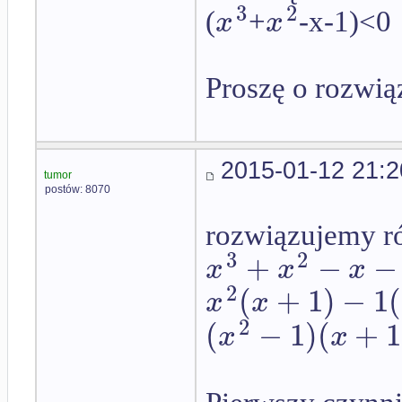
3
2
x
x
(
+
-x-1)<0
Proszę o rozwiąz
2015-01-12 21:2
tumor
postów: 8070
rozwiązujemy r
3
2
+
−
−
x
x
x
2
(
+
1
)
−
1
(
x
x
2
(
−
1
)
(
+
1
x
x